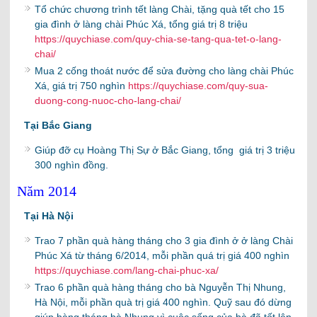
Tổ chức chương trình tết làng Chài, tặng quà tết cho 15
gia đình ở làng chài Phúc Xá, tổng giá trị 8 triệu
https://quychiase.com/quy-chia-se-tang-qua-tet-o-lang-
chai/
Mua 2 cống thoát nước để sửa đường cho làng chài Phúc
Xá, giá trị 750 nghìn
https://quychiase.com/quy-sua-
duong-cong-nuoc-cho-lang-chai/
Tại Bắc Giang
Giúp đỡ cụ Hoàng Thị Sự ở Bắc Giang, tổng giá trị 3 triệu
300 nghìn đồng.
Năm 2014
Tại Hà Nội
Trao 7 phần quà hàng tháng cho 3 gia đình ở ở làng Chài
Phúc Xá từ tháng 6/2014, mỗi phần quá trị giá 400 nghìn
https://quychiase.com/lang-chai-phuc-xa/
Trao 6 phần quà hàng tháng cho bà Nguyễn Thị Nhung,
Hà Nội, mỗi phần quà trị giá 400 nghìn. Quỹ sau đó dừng
giúp hàng tháng bà Nhung vì cuộc sống của bà đã tốt lên