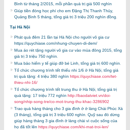
Bình từ tháng 2/2015, mỗi phần quà trị giá 500 nghìn
Giúp tiền đóng học phí cho em Đặng Thị Thanh Thủy,
Quảng Bình 5 tháng, tổng giá trị 3 triệu 200 nghìn đồng.
Tại Hà Nội
Phát quà đêm 21 lần tại Hà Nội cho người vô gia cư
https://quychiase.com/nhung-chuyen-di-dem/
Mua áo rét tặng người vô gia cư vào mùa đông 2015, tổng
giá trị 3 triệu 750 nghìn.
Mua bảo hiểm y tế giúp đỡ bé Linh, tổng giá trị 600 nghìn.
Tổ chức chương trình tết thiếu nhi 1/6 ở Hà Nội, tổng giá
trị quà tặng: 4 triệu 380 nghìn
https://quychiase.com/tet-
thieu-nhi-16/
Tổ chức chương trình tết trung thu ở Hà Nội, tổng giá trị
quà tặng: 17 triệu 772 nghìn
http://baodatviet.vn/doi-
song/nhip-song-tre/co-mot-trung-thu-khac-3286902
Trao quà hàng tháng cho 3 gia đình ở ở làng Chài Phúc Xá
(3 tháng), tổng giá trị 3 triệu 600 nghìn. Quỹ sau đó dừng
giúp hàng tháng 3 gia đình ở làng chài vì cuộc sống của
họ đã tốt lên
https://quychiase.com/khi-mat-troi-len/