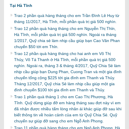
Tại Hà Tĩnh
Trao 2 phần quà hàng tháng cho em Trần Đình Lê Huy từ
tháng 11/2017, Hà Tĩnh, mỗi phần quà trị giá 500 nghìn.
Trao 12 phần quà hàng tháng cho em Nguyễn Thị Thỉn,
Hà Tĩnh, mỗi phần quà trị giá 500 nghìn. Ngoài ra tháng
1/2017, Quỹ chia sẻ làm nhịp cầu giúp bạn Cao Văn Phan
chuyển $50 tới em Thỉn.
Trao 12 phần quà hàng tháng cho hai anh em Võ Thị
Thủy, Võ Tá Thanh ở Hà Tĩnh, mỗi phần quà trị giá 500
nghìn. Ngoài ra, tháng 3 & tháng 4/2017, Quỹ Chia Sẻ làm
nhịp cầu giúp bạn Dung Phan, Cuong Tran và một gia đình
chuyển tổng cộng $225 tới gia đình em Thanh và Thủy.
Tháng 12/2017, Quỹ chia Sẻ làm nhịp cầu giúp một gia
đình chuyển $100 tới gia đình em Thanh và Thủy.
Trao 1 phần quà tháng 1 cho em Cao Thị Phương, Hà
Tĩnh. Quỹ dừng giúp đỡ em hàng tháng sau đợt này vì em
đã nhận được nhiều tấm lòng nhân ái khác giúp đỡ sau khi
biết thông tin về hoàn cảnh của em từ Quỹ Chia Sẻ. Quỹ
chuyển sự giúp đỡ sang cho em Ngỗ Anh Phong.
Trao 11 phần quà hàng tháng cho em Ngô Anh Phong, Hà