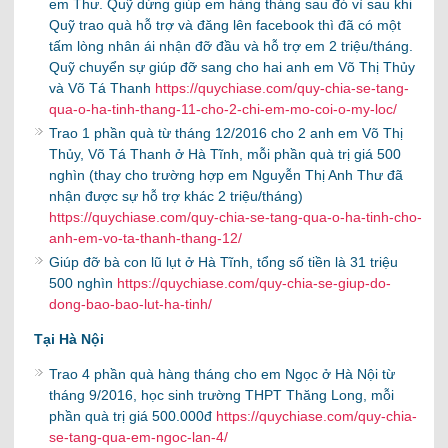
em Thư. Quỹ dừng giúp em hàng tháng sau đó vì sau khi
Quỹ trao quà hỗ trợ và đăng lên facebook thì đã có một
tấm lòng nhân ái nhận đỡ đầu và hỗ trợ em 2 triệu/tháng.
Quỹ chuyển sự giúp đỡ sang cho hai anh em Võ Thị Thủy
và Võ Tá Thanh
https://quychiase.com/quy-chia-se-tang-
qua-o-ha-tinh-thang-11-cho-2-chi-em-mo-coi-o-my-loc/
Trao 1 phần quà từ tháng 12/2016 cho 2 anh em Võ Thị
Thủy, Võ Tá Thanh ở Hà Tĩnh, mỗi phần quà trị giá 500
nghìn (thay cho trường hợp em Nguyễn Thị Anh Thư đã
nhận được sự hỗ trợ khác 2 triệu/tháng)
https://quychiase.com/quy-chia-se-tang-qua-o-ha-tinh-cho-
anh-em-vo-ta-thanh-thang-12/
Giúp đỡ bà con lũ lụt ở Hà Tĩnh, tổng số tiền là 31 triệu
500 nghìn
https://quychiase.com/quy-chia-se-giup-do-
dong-bao-bao-lut-ha-tinh/
Tại Hà Nội
Trao 4 phần quà hàng tháng cho em Ngọc ở Hà Nội từ
tháng 9/2016, học sinh trường THPT Thăng Long, mỗi
phần quà trị giá 500.000đ
https://quychiase.com/quy-chia-
se-tang-qua-em-ngoc-lan-4/