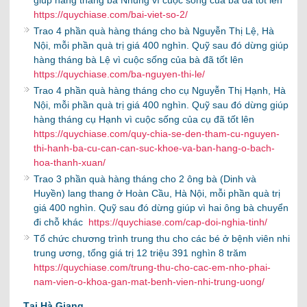
https://quychiase.com/bai-viet-so-2/
Trao 4 phần quà hàng tháng cho bà Nguyễn Thị Lệ, Hà
Nội, mỗi phần quà trị giá 400 nghìn. Quỹ sau đó dừng giúp
hàng tháng bà Lệ vì cuộc sống của bà đã tốt lên
https://quychiase.com/ba-nguyen-thi-le/
Trao 4 phần quà hàng tháng cho cụ Nguyễn Thị Hạnh, Hà
Nội, mỗi phần quà trị giá 400 nghìn. Quỹ sau đó dừng giúp
hàng tháng cụ Hạnh vì cuộc sống của cụ đã tốt lên
https://quychiase.com/quy-chia-se-den-tham-cu-nguyen-
thi-hanh-ba-cu-can-can-suc-khoe-va-ban-hang-o-bach-
hoa-thanh-xuan/
Trao 3 phần quà hàng tháng cho 2 ông bà (Dinh và
Huyền) lang thang ở Hoàn Cầu, Hà Nội, mỗi phần quà trị
giá 400 nghìn. Quỹ sau đó dừng giúp vì hai ông bà chuyển
đi chỗ khác
https://quychiase.com/cap-doi-nghia-tinh/
Tổ chức chương trình trung thu cho các bé ở bệnh viên nhi
trung ương, tổng giá trị 12 triệu 391 nghìn 8 trăm
https://quychiase.com/trung-thu-cho-cac-em-nho-phai-
nam-vien-o-khoa-gan-mat-benh-vien-nhi-trung-uong/
Tại Hà Giang