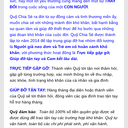
sức, hay một lời yêu thương cũng mang đến một sự
THAY
ĐỔI
trong cuộc sống của một
CON NGƯỜI
.
Quỹ Chia Sẻ ra đời từ sự đồng cảm và tình thương mến ấy,
muốn
chia sẻ
với những mảnh đời khó khăn, bất hạnh bằng
sự quan tâm và giúp đỡ thiết thực để họ bước qua những
giai đoạn khó khăn của cuộc đời. Quỹ Chia Sẻ được thành
lập từ năm 2014 để tập trung giúp đỡ hai nhóm đối tượng
là
Người già neo đơn và Trẻ em có hoàn cảnh khó
khăn
, với phương thức hoạt động là
Trực tiếp gặp gỡ,
Giúp đỡ tận tay và Cam kết lâu dài.
TRỰC TIẾP GẶP GỠ:
Thành viên Quỹ
tới tận nơi thăm hỏi,
gặp gỡ từng trường hợp, xác minh thông tin về thu nhập,
sức khỏe, tình trạng khó khăn của cá nhân và gia đình.
GIÚP ĐỠ TẬN TAY
:
Hàng tháng đại diện hoặc thành viên
của Quỹ sẽ tới thăm hỏi, động viên các gia đình trao tận tay
hỗ trợ hàng tháng.
Quỹ đảm bảo
:
Toàn bộ 100% số tiền quyên góp được
sẽ
được dùng để trao tận tay các trường hợp khó khăn. Quỹ tự
vận hành, toàn bộ các chi phí phát sinh, phí vận hành,