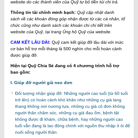
website do các thành viên của Quỹ tự bỏ tiền túi chi trả.
Thông tin tài chính minh bạch:
Quỹ cập nhật danh
sách về các khoản đóng góp nhận được từ các cá nhân, tổ
chức cũng như danh sách các khoản chi chi tiết trên
website của Quỹ, tại trang
Ủng hộ Quỹ
của website.
CAM KẾT LÂU DÀI
:
Quỹ cam kết giúp đỡ lâu dài với mức
cơ bản hỗ trợ mỗi tháng là 500 nghìn cho mỗi hoàn cảnh
được giúp đỡ.
Hiện tại Quỹ Chia Sẻ đang có 4 chương trình hỗ trợ
bao gồm:
I. Giúp đỡ người già neo đơn
Đối tượng nhận giúp đỡ: Những người cao tuổi (từ 60 tuổi
trở lên) có hoàn cảnh khó khăn như những cụ già lang
thang không nơi nương tựa, những cụ già cô đơn không
người thân chăm sóc, những cụ già đau ốm, bệnh tật
không được đi khám, chữa bệnh, hay những người cao
tuổi vẫn đang là lao động chính với nguồn thu nhập ít ỏi để
nuôi sống người thân.