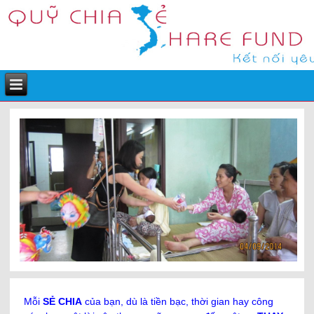
Mỗi
SẺ CHIA
của bạn, dù là tiền bạc, thời gian hay công