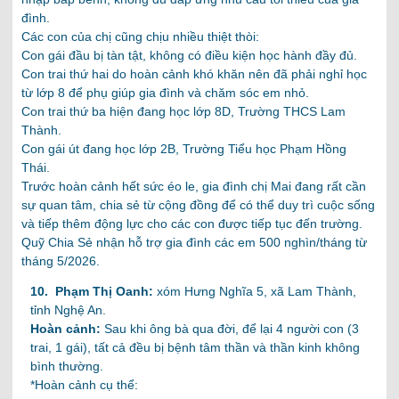
đình.
Các con của chị cũng chịu nhiều thiệt thòi:
Con gái đầu bị tàn tật, không có điều kiện học hành đầy đủ.
Con trai thứ hai do hoàn cảnh khó khăn nên đã phải nghỉ học
từ lớp 8 để phụ giúp gia đình và chăm sóc em nhỏ.
Con trai thứ ba hiện đang học lớp 8D, Trường THCS Lam
Thành.
Con gái út đang học lớp 2B, Trường Tiểu học Phạm Hồng
Thái.
Trước hoàn cảnh hết sức éo le, gia đình chị Mai đang rất cần
sự quan tâm, chia sẻ từ cộng đồng để có thể duy trì cuộc sống
và tiếp thêm động lực cho các con được tiếp tục đến trường.
Quỹ Chia Sẻ nhận hỗ trợ gia đình các em 500 nghìn/tháng từ
tháng 5/2026.
10. Phạm Thị Oanh:
xóm Hưng Nghĩa 5, xã Lam Thành,
tỉnh Nghệ An
.
Hoàn cảnh:
Sau khi ông bà qua đời, để lại 4 người con (3
trai, 1 gái), tất cả đều bị bệnh tâm thần và thần kinh không
bình thường.
*Hoàn cảnh cụ thể: