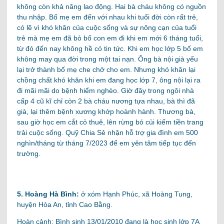
không còn khả năng lao động. Hai bà cháu không có nguồn
thu nhập. Bố mẹ em đến với nhau khi tuổi đời còn rất trẻ,
có lẽ vì khó khăn của cuộc sống và sự nông cạn của tuổi
trẻ mà mẹ em đã bỏ bố con em đi khi em mới 6 tháng tuổi,
từ đó đến nay không hề có tin tức. Khi em học lớp 5 bố em
không may qua đời trong một tai nạn. Ông bà nội già yếu
lại trở thành bố mẹ che chở cho em. Nhưng khó khăn lại
chồng chất khó khăn khi em đang học lớp 7, ông nội lại ra
đi mãi mãi do bệnh hiểm nghèo. Giờ đây trong ngôi nhà
cấp 4 cũ kĩ chỉ còn 2 bà cháu nương tựa nhau, bà thì đã
già, lại thêm bệnh xương khớp hoành hành. Thương bà,
sau giờ học em cắt cỏ thuê, lên rừng bó củi kiếm tiền trang
trải cuộc sống. Quỹ Chia Sẻ nhận hỗ trợ gia đình em 500
nghìn/tháng từ tháng 7/2023 để em yên tâm tiếp tục đến
trường.
5. Hoàng Hà Bình:
ở xóm Hạnh Phúc, xã Hoàng Tung,
huyện Hòa An, tỉnh Cao Bằng.
Hoàn cảnh: Bình sinh 13/01/2010 đang là học sinh lớp 7A