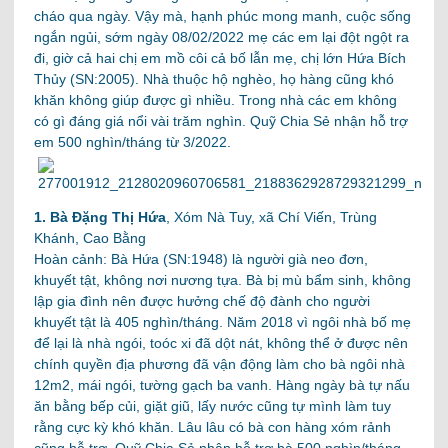
cháo qua ngày. Vậy mà, hạnh phúc mong manh, cuộc sống
ngắn ngủi, sớm ngày 08/02/2022 mẹ các em lại đột ngột ra
đi, giờ cả hai chị em mồ côi cả bố lẫn mẹ, chị lớn Hứa Bích
Thủy (SN:2005). Nhà thuộc hộ nghèo, họ hàng cũng khó
khăn không giúp được gì nhiều. Trong nhà các em không
có gì đáng giá nổi vài trăm nghìn. Quỹ Chia Sẻ nhận hỗ trợ
em 500 nghìn/tháng từ 3/2022.
1. Bà Đặng Thị Hứa
, Xóm Nà Tuy, xã Chí Viến, Trùng
Khánh, Cao Bằng
Hoàn cảnh: Bà Hứa (SN:1948) là người già neo đơn,
khuyết tật, không nơi nương tựa. Bà bị mù bẩm sinh, không
lập gia đình nên được hưởng chế độ đành cho người
khuyết tật là 405 nghìn/tháng. Năm 2018 vì ngôi nhà bố mẹ
để lại là nhà ngói, toóc xi đã dột nát, không thể ở được nên
chính quyền địa phương đã vận động làm cho bà ngôi nhà
12m2, mái ngói, tường gạch ba vanh. Hàng ngày bà tự nấu
ăn bằng bếp củi, giặt giũ, lấy nước cũng tự mình làm tuy
rằng cực kỳ khó khăn. Lâu lâu có bà con hàng xóm rảnh
cũng hỗ trợ. Quỹ Chia Sẻ nhận hỗ trợ bà 500 nghìn/tháng