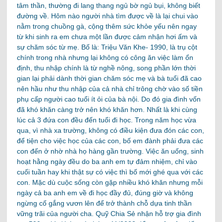
tâm thần, thường đi lang thang ngủ bờ ngủ bụi, không biết
đường về. Hôm nào người nhà tìm được về là lại chui vào
nằm trong chuồng gà, cộng thêm sức khỏe yếu nên ngay
từ khi sinh ra em chưa một lần được cảm nhận hơi ấm và
sự chăm sóc từ mẹ. Bố là: Triệu Văn Khe- 1990, là trụ cột
chính trong nhà nhưng lại không có công ăn việc làm ổn
định, thu nhập chính là từ nghề nông, song phần lớn thời
gian lại phải dành thời gian chăm sóc mẹ và bà tuổi đã cao
nên hầu như thu nhập của cả nhà chỉ trông chờ vào số tiền
phụ cấp người cao tuổi ít ỏi của bà nội. Do đó gia đình vốn
đã khó khăn càng trở nên khó khăn hơn. Nhất là khi cùng
lúc cả 3 đứa con đều đến tuổi đi học. Trong năm học vừa
qua, vì nhà xa trường, không có điều kiện đưa đón các con,
để tiện cho việc học của các con, bố em đành phải đưa các
con đến ở nhờ nhà họ hàng gần trường. Việc ăn uống, sinh
hoạt hằng ngày đều do ba anh em tự đảm nhiệm, chỉ vào
cuối tuần hay khi thật sự có việc thì bố mới ghé qua với các
con. Mặc dù cuộc sống còn gặp nhiều khó khăn nhưng mỗi
ngày cả ba anh em về đi học đầy đủ, đúng giờ và không
ngừng cố gắng vươn lên để trở thành chỗ dựa tinh thần
vững trãi của người cha.
Quỹ Chia Sẻ nhận hỗ trợ gia đình