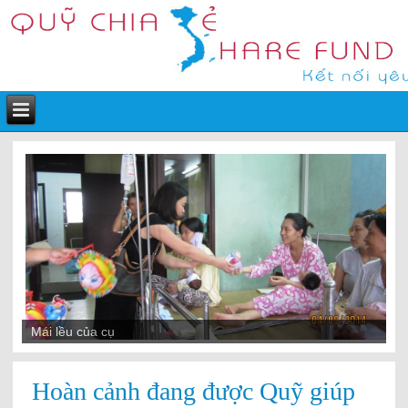
Mái lều của cụ
Hoàn cảnh đang được Quỹ giúp