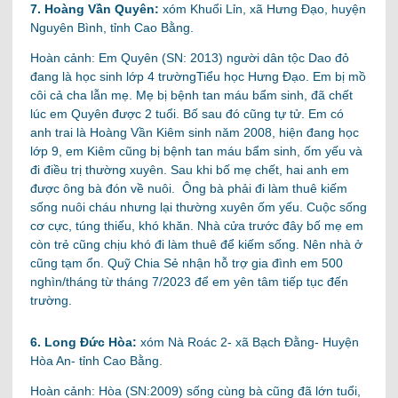
7. Hoàng Vần Quyên:
xóm Khuổi Lỉn, xã Hưng Đạo, huyện
Nguyên Bình, tỉnh Cao Bằng.
Hoàn cảnh:
Em Quyên (SN: 2013) người dân tộc Dao đỏ
đang là học sinh lớp 4 trườngTiểu học Hưng Đạo. Em bị mồ
côi cả cha lẫn mẹ. Mẹ bị bệnh tan máu bẩm sinh, đã chết
lúc em Quyên được 2 tuổi. Bố sau đó cũng tự tử. Em có
anh trai là Hoàng Vần Kiêm sinh năm 2008, hiện đang học
lớp 9, em Kiêm cũng bị bệnh tan máu bẩm sinh, ốm yếu và
đi điều trị thường xuyên. Sau khi bố mẹ chết, hai anh em
được ông bà đón về nuôi. Ông bà phải đi làm thuê kiếm
sống nuôi cháu nhưng lại thường xuyên ốm yếu. Cuộc sống
cơ cực, túng thiếu, khó khăn.
Nhà cửa trước đây bố mẹ em
còn trẻ cũng chịu khó đi làm thuê để kiếm sống. Nên nhà ở
cũng tạm ổn. Quỹ Chia Sẻ nhận hỗ trợ gia đình em 500
nghìn/tháng từ tháng 7/2023 để em yên tâm tiếp tục đến
trường.
6. Long Đức Hòa:
xóm Nà Roác 2- xã Bạch Đằng- Huyện
Hòa An- tỉnh Cao Bằng.
Hoàn cảnh: Hòa (SN:2009) sống cùng bà cũng đã lớn tuổi,