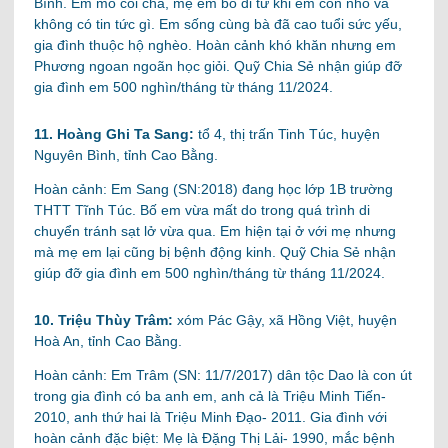
Bình. Em mồ côi cha, mẹ em bỏ đi từ khi em còn nhỏ và
không có tin tức gì. Em sống cùng bà đã cao tuổi sức yếu,
gia đình thuộc hộ nghèo. Hoàn cảnh khó khăn nhưng em
Phương ngoan ngoãn học giỏi. Quỹ Chia Sẻ nhận giúp đỡ
gia đình em 500 nghìn/tháng từ tháng 11/2024.
11. Hoàng Ghi Ta Sang:
tổ 4, thị trấn Tinh Túc, huyện
Nguyên Bình, tỉnh Cao Bằng.
Hoàn cảnh: Em Sang (SN:2018) đang học lớp 1B trường
THTT Tĩnh Túc. Bố em vừa mất do trong quá trình di
chuyển tránh sạt lở vừa qua. Em hiện tại ở với mẹ nhưng
mà mẹ em lại cũng bị bệnh động kinh. Quỹ Chia Sẻ nhận
giúp đỡ gia đình em 500 nghìn/tháng từ tháng 11/2024.
10. Triệu Thùy Trâm:
xóm Pác Gậy, xã Hồng Việt, huyện
Hoà An, tỉnh Cao Bằng.
Hoàn cảnh: Em Trâm (SN: 11/7/2017) dân tộc Dao là con út
trong gia đình có ba anh em, anh cả là Triệu Minh Tiến-
2010, anh thứ hai là Triệu Minh Đạo- 2011. Gia đình với
hoàn cảnh đặc biệt: Mẹ là Đặng Thị Lải- 1990, mắc bệnh