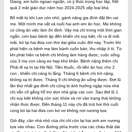
Giang, em luôn ngoan ngoãn, có ý thức trong học tâp, Kết
quả 2 mặt giáo dục năm học 2024-2025 xếp loại khá.
Bố mất từ khi Lan còn nhỏ, gánh nặng gia đình đặt lên vai
mẹ. Một mình mẹ vất vả nuôi hai anh em ăn học. Mẹ không
có công ăn việc làm ổn định.
Vậy mà chỉ trong một thời gian
ngắn, cơn bạo bệnh ập đến khiến chị suy kiệt, rồi ra đi mãi
mãi, bỏ lại hai đứa con thơ dại giữa cuộc đời này. Trước khi
phát hiện ra bệnh mẹ làm bánh cuốn bán, thu nhập ít ỏi. Từ
khi phát hiện ra bệnh chị không làm hàng được, cuộc sống
của 3 mẹ con càng eo hẹp khó khăn. Bệnh nặng thêm chị
Phải đi xạ trị tại Hà Nội. Tiền thuốc, rồi tiền ăn học cho 2
con , khiến chị càng lo lắng. Tháng 6 bệnh chị trở nặng,
không xạ trị được. Tháng 9 chị không ăn uống được. Đợt lũ
lần thứ nhất gia đình chị cũng bị ảnh hưởng ngập nửa nhà
chị vẫn cố gắng hỗ trợ dọn nhà giúp các con .Sau đợt lũ 1
chị suy kiệt không còn sức khỏe và rơi vào trạng thái không
nhận thức được. Đến tháng 11 này chị đã trút hơi thở cuối
cùng bỏ lại hai đứa con bơ vơ không nơi nương tựa.
Giờ đây, căn nhà nhỏ của chị chỉ còn lại hai anh em nương
tựa vào nhau. Con đường phía trước của các cháu thật dài