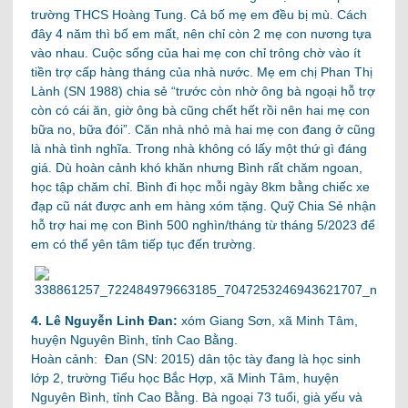
trường THCS Hoàng Tung. Cả bố mẹ em đều bị mù. Cách
đây 4 năm thì bố em mất, nên chỉ còn 2 mẹ con nương tựa
vào nhau. Cuộc sống của hai mẹ con chỉ trông chờ vào ít
tiền trợ cấp hàng tháng của nhà nước. Mẹ em chị Phan Thị
Lành (SN 1988) chia sẻ “trước còn nhờ ông bà ngoại hỗ trợ
còn có cái ăn, giờ ông bà cũng chết hết rồi nên hai mẹ con
bữa no, bữa đói”. Căn nhà nhỏ mà hai mẹ con đang ở cũng
là nhà tình nghĩa. Trong nhà không có lấy một thứ gì đáng
giá. Dù hoàn cảnh khó khăn nhưng Bình rất chăm ngoan,
học tập chăm chỉ. Bình đi học mỗi ngày 8km bằng chiếc xe
đạp cũ nát được anh em hàng xóm tặng. Quỹ Chia Sẻ nhận
hỗ trợ hai mẹ con Bình 500 nghìn/tháng từ tháng 5/2023 để
em có thể yên tâm tiếp tục đến trường.
4. Lê Nguyễn Linh Đan:
xóm Giang Sơn, xã Minh Tâm,
huyện Nguyên Bình, tỉnh Cao Bằng.
Hoàn cảnh: Đan (SN: 2015) dân tộc tày đang là học sinh
lớp 2, trường Tiểu học Bắc Hợp, xã Minh Tâm, huyện
Nguyên Bình, tỉnh Cao Bằng. Bà ngoại 73 tuổi, già yếu và