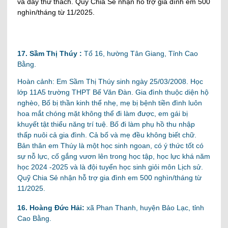
và đầy thử thách.
Quỹ Chia Sẻ nhận hỗ trợ gia đình em 500
nghìn/tháng từ 11/2025.
17. Sầm Thị Thúy :
Tổ 16, hường Tân Giang, Tỉnh Cao
Bằng.
Hoàn cảnh: Em Sầm Thị Thúy sinh ngày 25/03/2008. Học
lớp 11A5 trường THPT Bế Văn Đàn. Gia đình thuộc diện hộ
nghèo, Bố bị thần kinh thể nhẹ, mẹ bị bệnh tiền đình luôn
hoa mắt chóng mặt không thể đi làm được, em gái bị
khuyết tật thiểu năng trí tuệ. Bố đi làm phụ hồ thu nhập
thấp nuôi cả gia đình. Cả bố và mẹ đều không biết chữ.
Bản thân em Thúy là một học sinh ngoan, có ý thức tốt có
sự nỗ lực, cố gắng vươn lên trong học tập, học lực khá năm
học 2024 -2025 và là đội tuyển học sinh giỏi môn Lịch sử.
Quỹ Chia Sẻ nhận hỗ trợ gia đình em 500 nghìn/tháng từ
11/2025.
16. Hoàng Đức Hải:
xã Phan Thanh, huyện Bảo Lạc, tỉnh
Cao Bằng.