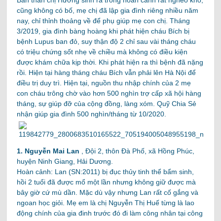
Bản thân chị Hương sinh ra trong hoàn cảnh rất nghèo khó,
cũng không có bố, mẹ chị đã lập gia đình riêng nhiều năm
nay, chỉ thỉnh thoảng về để phụ giúp mẹ con chị. Tháng
3/2019, gia đình bàng hoàng khi phát hiện cháu Bích bị
bệnh Lupus ban đỏ, suy thận độ 2 chỉ sau vài tháng cháu
có triệu chứng sốt nhẹ về chiều mà không có điều kiện
được khám chữa kịp thời. Khi phát hiện ra thì bệnh đã nặng
rồi. Hiện tại hàng tháng cháu Bích vẫn phải lên Hà Nội để
điều trị duy trì. Hiện tại, nguồn thu nhập chính của 2 mẹ
con cháu trông chờ vào hơn 500 nghìn trợ cấp xã hội hàng
tháng, sự giúp đỡ của cộng đồng, làng xóm. Quỹ Chia Sẻ
nhận giúp gia đình 500 nghìn/tháng từ 10/2020.
1. Nguyễn Mai Lan
,
Đội 2, thôn Đà Phố, xã Hồng Phúc,
huyện Ninh Giang, Hải Dương.
Hoàn cảnh: Lan (SN:2011) bị đục thủy tinh thể bẩm sinh,
hồi 2 tuổi đã được mổ một lần nhưng không giữ được mà
bây giờ cứ mù dần. Mặc dù vậy nhưng Lan rất cố gắng và
ngoan học giỏi. Mẹ em là chị Nguyễn Thị Huế từng là lao
động chính của gia đinh trước đó đi làm công nhân tại công