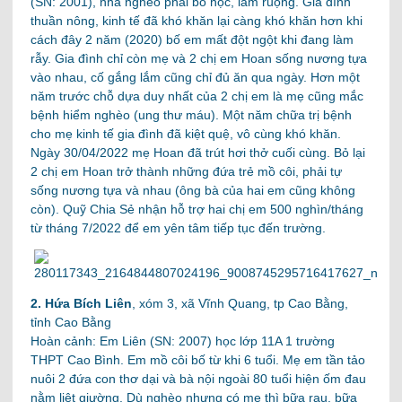
(SN: 2001), nhà nghèo phải bỏ học, làm ruộng. Gia đình
thuần nông, kinh tế đã khó khăn lại càng khó khăn hơn khi
cách đây 2 năm (2020) bố em mất đột ngột khi đang làm
rẫy. Gia đình chỉ còn mẹ và 2 chị em Hoan sống nương tựa
vào nhau, cố gắng lắm cũng chỉ đủ ăn qua ngày. Hơn một
năm trước chỗ dựa duy nhất của 2 chị em là mẹ cũng mắc
bệnh hiểm nghèo (ung thư máu). Một năm chữa trị bệnh
cho mẹ kinh tế gia đình đã kiệt quệ, vô cùng khó khăn.
Ngày 30/04/2022 mẹ Hoan đã trút hơi thở cuối cùng. Bỏ lại
2 chị em Hoan trở thành những đứa trẻ mồ côi, phải tự
sống nương tựa và nhau (ông bà của hai em cũng không
còn). Quỹ Chia Sẻ nhận hỗ trợ hai chị em 500 nghìn/tháng
từ tháng 7/2022 để em yên tâm tiếp tục đến trường.
2. Hứa Bích Liên
, xóm 3, xã Vĩnh Quang, tp Cao Bằng,
tỉnh Cao Bằng
Hoàn cảnh: Em Liên (SN: 2007) học lớp 11A 1 trường
THPT Cao Bình. Em mồ côi bố từ khi 6 tuổi. Mẹ em tần tảo
nuôi 2 đứa con thơ dại và bà nội ngoài 80 tuổi hiện ốm đau
nằm liệt giường. Dù nghèo nhưng có mẹ thì bữa rau, bữa