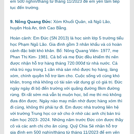
em 500 nghìn/tháng từ tháng 11/2023 để em yên tâm tiếp
tục đến trường.
9. Nông Quang Đức:
Xóm Khuổi Quân, xã Ngũ Lão,
huyện Hoà An, tỉnh Cao Bằng.
Hoàn cảnh: Em Đức (SN 2013) là học sinh lớp 5 trường tiểu
học Phạm Ngũ Lão. Gia đình gồm 3 nhân khẩu và có hoàn
cảnh đặc biệt khó khăn. Bố: Nông Quang Viên- 1977, mẹ
Phan Thị Kim- 1981. Cả bố và mẹ Đức đều khiếm thị nên
được nhận hỗ trợ hàng tháng 720.000đ từ nhà nước. Cả
nhà trú ngụ trong 1 căn nhà sàn nhỏ được họ hàng, làng
xóm, chính quyền hỗ trợ làm cho. Cuộc sống vô cùng khó
khăn, trong nhà không có tài sản vật dụng gì có giá trị. Đức
ngày ngày đi bộ đến trường với quãng đường 8km đường
rừng. Đi rất sớm mà vẫn bị muộn học, bố mẹ thì mù không
đưa đón được. Ngày nào may mắn nhờ được hàng xóm thì
đi cùng, không thì phải tự đi. Em được nhà trường liên hệ
với trường Trung học cơ sở cho ở nhờ các anh chị bán trú
năm học 2023- 2024. Những năm trước Đức còn được thầy
cô và các anh chị cho ăn cùng.
Quỹ Chia Sẻ nhận hỗ trợ
gia đình em 500 nghìn/tháng từ tháng 11/2023 để em yên