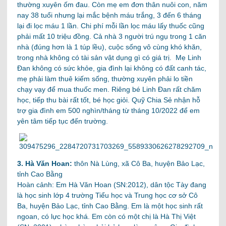
thường xuyên ốm đau. Còn mẹ em đơn thân nuôi con, năm
nay 38 tuổi nhưng lại mắc bệnh máu trắng, 3 đến 6 tháng
lại đi lọc máu 1 lần. Chi phí mỗi lần lọc máu lấy thuốc cũng
phải mất 10 triệu đồng. Cả nhà 3 người trú ngụ trong 1 căn
nhà (đúng hơn là 1 túp lều), cuộc sống vô cùng khó khăn,
trong nhà không có tài sản vật dụng gì có giá trị. Mẹ Linh
Đan không có sức khỏe, gia đình lại không có đất canh tác,
mẹ phải làm thuê kiếm sống, thường xuyên phải lo tiền
chạy vạy để mua thuốc men. Riêng bé Linh Đan rất chăm
học, tiếp thu bài rất tốt, bé học giỏi. Quỹ Chia Sẻ nhận hỗ
trợ gia đình em 500 nghìn/tháng từ tháng 10/2022 để em
yên tâm tiếp tục đến trường.
3. Hà Văn Hoan:
thôn Nà Lùng, xã Cô Ba, huyện Bảo Lạc,
tỉnh Cao Bằng
Hoàn cảnh: Em Hà Văn Hoan (SN:2012), dân tộc Tày đang
là học sinh lớp 4 trường Tiểu học và Trung học cơ sở Cô
Ba, huyện Bảo Lạc, tỉnh Cao Bằng. Em là một học sinh rất
ngoan, có lực học khá. Em còn có một chị là Hà Thị Việt