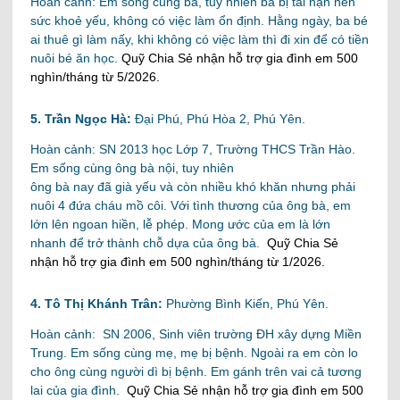
Hoàn cảnh: Em sống cùng ba, tuy nhiên ba bị tai nạn nên
sức khoẻ yếu, không có việc làm ổn định. Hằng ngày, ba bé
ai thuê gì làm nấy, khi không có việc làm thì đi xin để có tiền
nuôi bé ăn học.
Quỹ Chia Sẻ nhận hỗ trợ gia đình em 500
nghìn/tháng từ 5/2026.
5. Trần Ngọc Hà:
Đại Phú, Phú Hòa 2, Phú Yên.
Hoàn cảnh: SN 2013 học Lớp 7, Trường THCS Trần Hào.
Em sống cùng ông bà nội, tuy nhiên
ông bà nay đã già yếu và còn nhiều khó khăn nhưng phải
nuôi 4 đứa cháu mồ côi. Với tình thương của ông bà, em
lớn lên ngoan hiền, lễ phép. Mong ước của em là lớn
nhanh để trở thành chỗ dựa của ông bà.
Quỹ Chia Sẻ
nhận hỗ trợ gia đình em 500 nghìn/tháng từ 1/2026.
4. Tô Thị Khánh Trân:
Phường Bình Kiến, Phú Yên.
Hoàn cảnh: SN 2006, Sinh viên trường ĐH xây dựng Miền
Trung. Em sống cùng mẹ, mẹ bị bệnh. Ngoài ra em còn lo
cho ông cùng người dì bị bệnh. Em gánh trên vai cả tương
lai của gia đình.
Quỹ Chia Sẻ nhận hỗ trợ gia đình em 500