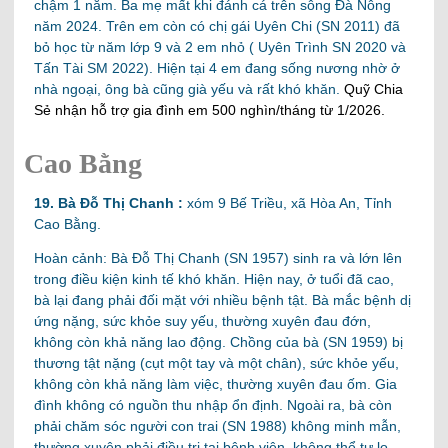
chậm 1 năm. Ba mẹ mất khi đánh cá trên sông Đà Nông
năm 2024. Trên em còn có chị gái Uyên Chi (SN 2011) đã
bỏ học từ năm lớp 9 và 2 em nhỏ ( Uyên Trình SN 2020 và
Tấn Tài SM 2022). Hiện tại 4 em đang sống nương nhờ ở
nhà ngoại, ông bà cũng già yếu và rất khó khăn.
Quỹ Chia
Sẻ nhận hỗ trợ gia đình em 500 nghìn/tháng từ 1/2026.
Cao Bằng
19. Bà Đỗ Thị Chanh :
xóm 9 Bế Triều, xã Hòa An, Tỉnh
Cao Bằng.
Hoàn cảnh: Bà Đỗ Thị Chanh (SN 1957) sinh ra và lớn lên
trong điều kiện kinh tế khó khăn. Hiện nay, ở tuổi đã cao,
bà lại đang phải đối mặt với nhiều bệnh tật. Bà mắc bệnh dị
ứng nặng, sức khỏe suy yếu, thường xuyên đau đớn,
không còn khả năng lao động. Chồng của bà (SN 1959) bị
thương tật nặng (cụt một tay và một chân), sức khỏe yếu,
không còn khả năng làm việc, thường xuyên đau ốm. Gia
đình không có nguồn thu nhập ổn định. Ngoài ra, bà còn
phải chăm sóc người con trai (SN 1988) không minh mẫn,
thường xuyên phải điều trị tại bệnh viện, không thể tự lo