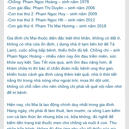
-Chồng: Phạm Ngọc Hoàng – sinh năm 1978
-Con gái đầu: Phạm Thị Duyên – sinh năm 2006
-Con trai thứ 2: Phạm Ngọc Huy – sinh năm 2009
-Con trai thứ 3: Phạm Ngọc Hồ – sinh năm 2012
-Con gái thứ 4: Phạm Thị Mai Hương – sinh năm 2018
Gia đình chị Mai thuộc diện đặc biệt khó khăn, không có đất ở,
không có nhà cửa ổn định, ( dựng nhà ở tạm bên bờ đê Tả
Lam), cuộc sống bấp bênh, thiếu thốn đủ bề. Chồng chị – anh
Phạm Ngọc Hoàng – nhiều năm nay ốm đau triền miên, sức
khỏe suy kiệt. Sau Tết vừa qua, anh ốm đau nặng hơn, đi
khám chữa trị thì bác sĩ chẩn đoán mắc bệnh ung thư gan,
khiến hoàn cảnh gia đình càng thêm kiệt quệ, nhà ở thời tiết
nắng thì trong nhà nóng như ngoài trời, mưa thì dột ướt,
không có chỗ nằm cho nên chồng chị phải về quê nội nằm nhờ
để trị bệnh.
Hiện nay, chị Mai là lao động chính duy nhất trong gia đình.
Hàng ngày, chị phải đi làm thuê, làm mướn, ra sông Lam kiếm
con cá làm thức ăn nhưng bữa có, bữa không, đủ nghề để
kiếm tiền trang trải thuốc men cho chồng và nuôi 4 con. Thu
nhập bấp bênh, không đủ đáp ứng nhu cầu tối thiểu của gia