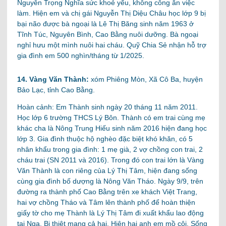
Nguyễn Trọng Nghĩa sức khoẻ yếu, không công ăn việc
làm. Hiện em và chị gái Nguyễn Thị Diệu Châu học lớp 9 bị
bại não được bà ngoại là Lê Thị Băng sinh năm 1963 ở
Tĩnh Túc, Nguyên Bình, Cao Bằng nuôi dưỡng. Bà ngoại
nghỉ hưu một mình nuôi hai cháu. Quỹ Chia Sẻ nhận hỗ trợ
gia đình em 500 nghìn/tháng từ 1/2025.
14. Vàng Văn Thành:
xóm Phiêng Mòn, Xã Cô Ba, huyện
Bảo Lạc, tỉnh Cao Bằng.
Hoàn cảnh: Em Thành sinh ngày 20 tháng 11 năm 2011.
Học lớp 6 trường THCS Lý Bôn. Thành có em trai cùng mẹ
khác cha là Nông Trung Hiếu sinh năm 2016 hiện đang học
lớp 3. Gia đình thuộc hộ nghèo đặc biệt khó khăn, có 5
nhân khẩu trong gia đình: 1 mẹ già, 2 vợ chồng con trai, 2
cháu trai (SN 2011 và 2016). Trong đó con trai lớn là Vàng
Văn Thành là con riêng của Lý Thị Tâm, hiện đang sống
cùng gia đình bố dượng là Nông Văn Tháo. Ngày 9/9, trên
đường ra thành phố Cao Bằng trên xe khách Việt Trang,
hai vợ chồng Tháo và Tâm lên thành phố để hoàn thiện
giấy tờ cho mẹ Thành là Lý Thị Tâm đi xuất khẩu lao động
tại Nga. Bị thiệt mạng cả hai. Hiện hai anh em mồ côi. Sống