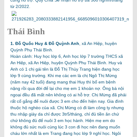
từ 2/2022.
Thái Bình
1. Đỗ Quốc Huy & Đỗ Quỳnh Anh
,
xã An Hiệp, huyện
Quỳnh Phụ Thái Bình.
Hoàn cảnh: Huy học lớp 6, Anh học lớp 7 trường THCS xã
An Hiệp, xã An Hiệp, huyện Quỳnh Phụ Thái Bình. Huy và
Anh có 1 chị gái tên là Đỗ Thị Thùy Trang hiện đang học
lớp 9 cùng trường. Khi mẹ các em là chị Ngô Thị Mừng
(năm nay 42 tuổi) đang mang thai Huy thì bố em bệnh
nặng rồi qua đời để lại cho mẹ em 1 khoản nợ. Ông bà nội
ngoại đều đã mất nên không có ai hỗ trợ. Chị Mừng đã phải
rất cố gắng để nuôi được 3 em cho đến hiện nay. Gia đình
thuộc hộ nghèo của xã. Chị Mừng có đi làm công ty nhưng
thu nhập giày da chỉ được 3tr5/tháng, chỉ đủ tiền ăn chứ
chứ không đủ để nuôi 3 em học hành. Hiện mẹ em do
không đủ sức nuôi cùng lúc 3 con đi học nên đang muốn
cháu lớn nhất là em Trang đang học lớp 9 nghỉ học. Ngôi