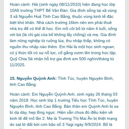
Hoàn cảnh: Hải (sinh ngày 08/11/2010) hiện đang học lớp
10A5 trường THPT Bế Văn Đàn. Gia đình sống tại xã vùng
3 xã Nguyễn Huệ Tỉnh Cao Bằng, thuộc vùng kinh tế đặc
biệt khó khăn. Nhà cách trường 16km nên em phải thuê
nhà trọ để có thể đi học. Em mồ côi bố từ năm 4 tuổi, sống
với bá (là chị gái của bố không lấy chồng) và mẹ. Gia đình
làm nông nghiệp từ ruộng lúa, thu nhập thấp, không có
nguồn thu nhập nào thêm. Em Hải là một học sinh ngoan,
có ý thức tốt có sự nỗ lực, cố gắng vươn lên trong học tập.
Quỹ Chia Sẻ nhận hỗ trợ gia đình em 500 nghìn/tháng từ
11/2025.
15. Nguyễn Quỳnh Anh:
Tĩnh Túc, huyện Nguyên Bình,
tỉnh Cao Bằng.
Hoàn cảnh: Em Nguyễn Quỳnh Anh, sinh ngày 26 tháng 03
năm 2018. Học sinh lớp 1 trường Tiểu học Tĩnh Túc, huyện
Nguyên Bình, tỉnh Cao Bằng. Bản thân em Quỳnh Anh bị sa
bì dạ dày, hẹp lồng ngực. Hiện vẫn chưa đủ điều kiện về
kinh tế để mổ lần 2. Mẹ là Trương Thị Mai Ân bị thiệt mạng
do sạt lở đất bởi cơn bão số 3 Yagi ngày 9/9/2024. Bố là