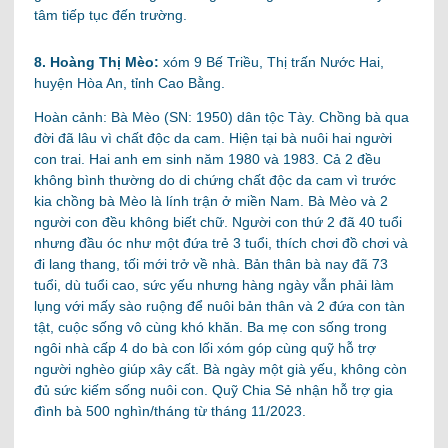
tâm tiếp tục đến trường.
8. Hoàng Thị Mèo:
xóm 9 Bế Triều, Thị trấn Nước Hai,
huyện Hòa An, tỉnh Cao Bằng.
Hoàn cảnh: Bà Mèo (SN: 1950) dân tộc Tày. Chồng bà qua
đời đã lâu vì chất độc da cam. Hiện tại bà nuôi hai người
con trai. Hai anh em sinh năm 1980 và 1983. Cả 2 đều
không bình thường do di chứng chất độc da cam vì trước
kia chồng bà Mèo là lính trận ở miền Nam. Bà Mèo và 2
người con đều không biết chữ. Người con thứ 2 đã 40 tuổi
nhưng đầu óc như một đứa trẻ 3 tuổi, thích chơi đồ chơi và
đi lang thang, tối mới trở về nhà. Bản thân bà nay đã 73
tuổi, dù tuổi cao, sức yếu nhưng hàng ngày vẫn phải làm
lụng với mấy sào ruộng để nuôi bản thân và 2 đứa con tàn
tật, cuộc sống vô cùng khó khăn. Ba mẹ con sống trong
ngôi nhà cấp 4 do bà con lối xóm góp cùng quỹ hỗ trợ
người nghèo giúp xây cất. Bà ngày một già yếu, không còn
đủ sức kiếm sống nuôi con.
Quỹ Chia Sẻ nhận hỗ trợ gia
đình bà 500 nghìn/tháng từ tháng 11/2023.