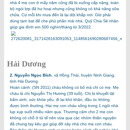
nhà 4 mẹ con ở mấy năm cũng đã bị xuống cấp nặng, toàn
bộ ngói lợp đã hư hoại nhưng cũng không có khả năng sữa
chữa. Cứ mỗi khi mưa đến là lại dột khắp nơi. Giờ phải
dùng tạm bạt để che phủ phần mái nhà. Quỹ Chia Sẻ nhận
giúp gia đình em 500 nghìn/tháng từ 3/2022.
Hải Dương
2. Nguyễn Ngọc Bích
,
xã Hồng Thái, huyện Ninh Giang,
tỉnh Hải Dương.
Hoàn cảnh: (SN 2011) cháu không có bố mà chỉ có mẹ. Mẹ
cháu là chị Nguyễn Thị Hương (39 tuổi), Chị bị khuyết tật
bẩm sinh, sức khỏe yếu, đi lại khó khăn, đầu óc không
được bình thường. Hai mẹ con cháu sống trong 1 ngôi nhà
lụp xụp suốt nhiều năm qua. Thương cảm cho 2 mẹ con
không có chỗ ở tử tế nên vừa qua các nhóm thiện nguyện
đã chung tay kêu gọi giúp đỡ xây nhà cho mẹ con cháu.