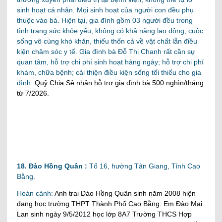
sinh hoạt cá nhân. Mọi sinh hoạt của người con đều phụ
thuộc vào bà. Hiện tại, gia đình gồm 03 người đều trong
tình trạng sức khỏe yếu, không có khả năng lao động, cuộc
sống vô cùng khó khăn, thiếu thốn cả về vật chất lẫn điều
kiện chăm sóc y tế. Gia đình bà Đỗ Thị Chanh rất cần sự
quan tâm, hỗ trợ chi phí sinh hoạt hàng ngày; hỗ trợ chi phí
khám, chữa bệnh; cải thiện điều kiện sống tối thiểu cho gia
đình.
Quỹ Chia Sẻ nhận hỗ trợ gia đình bà 500 nghìn/tháng
từ 7/2026.
18. Đào Hồng Quân :
Tổ 16, hường Tân Giang, Tỉnh Cao
Bằng.
Hoàn cảnh:
Anh trai Đào Hồng Quân sinh năm 2008 hiện
đang học trường THPT Thành Phố Cao Bằng.
Em Đào Mai
Lan sinh ngày 9/5/2012 học lớp 8A7 Trường THCS Hợp