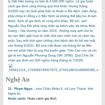
ty Việt Hàn lương cơ bản là 4.500.000 nghìn. Lẽ gia hoàn
cảnh gia đình cũng không quá khó khăn nhưng tháng
5/2020 này chị Huế phát hiện bị thoát vị đĩa đệm, hiện đang
phải chữa trị đông y ở Bắc Ninh và không thể tiếp tục đi làm
được. Kinh tế gia đình vô cùng khó khăn. Bố em, anh
Nguyễn Duy Đội phải chạy thận tại bệnh viên đa khoa Ninh
Giang – Hải Dương từ năm 2015. Không may anh còn bị
tại nạn điện giật hoại tử mất nữa bàn chân trái và cánh tay
phải. Sau môt thời gian chống chọi bệnh tận thì bố em mất
vào tháng 5/2021. Bố vừa mất được vài tháng thì lại đến
mẹ em phát hiện bị ung thư tuyến giáp. Trên Lan còn có chị
gái là em Nguyễn Phương Dung (SN: 2006). Quỹ Chia Sẻ
nhận gia đình em 500 nghìn hàng tháng từ 7/2020.
Nghệ An
11. Phạm Ngọc :
xóm Châu Nhân 6, xã Lam Thành, tỉnh
Nghệ An
.
Hoàn cảnh:
Hoàn cảnh gia đình: