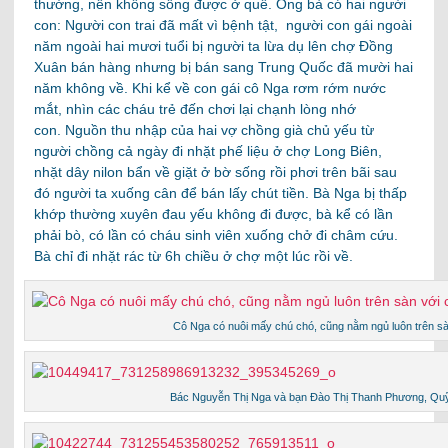
thường, nên không sống được ở quê. Ông bà có hai người
con: Người con trai đã mất vì bệnh tật, người con gái ngoài
năm ngoài hai mươi tuổi bị người ta lừa dụ lên chợ Đồng
Xuân bán hàng nhưng bị bán sang Trung Quốc đã mười hai
năm không về. Khi kể về con gái cô Nga rơm rớm nước
mắt, nhìn các cháu trẻ đến chơi lại chạnh lòng nhớ
con. Nguồn thu nhập của hai vợ chồng già chủ yếu từ
người chồng cả ngày đi nhặt phế liệu ở chợ Long Biên,
nhặt dây nilon bẩn về giặt ở bờ sống rồi phơi trên bãi sau
đó người ta xuống cân để bán lấy chút tiền. Bà Nga bị thấp
khớp thường xuyên đau yếu không đi được, bà kể có lần
phải bò, có lần có cháu sinh viên xuống chở đi châm cứu.
Bà chỉ đi nhặt rác từ 6h chiều ở chợ một lúc rồi về.
Cô Nga có nuôi mấy chú chó, cũng nằm ngủ luôn trên sà
Bác Nguyễn Thị Nga và bạn Đào Thị Thanh Phương, Quỹ