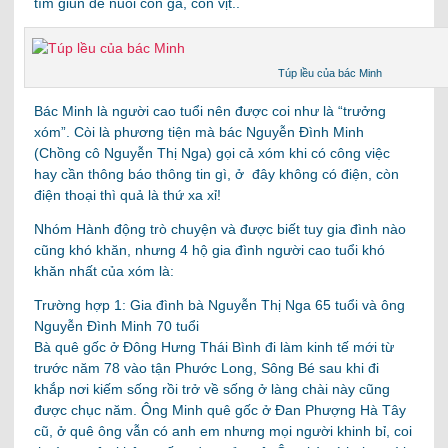
tìm giun dế nuôi con gà, con vịt..
Túp lều của bác Minh
Bác Minh là người cao tuổi nên được coi như là “trưởng
xóm”. Còi là phương tiện mà bác Nguyễn Đình Minh
(Chồng cô Nguyễn Thị Nga) gọi cả xóm khi có công việc
hay cần thông báo thông tin gì, ở đây không có điện, còn
điện thoại thì quả là thứ xa xỉ!
Nhóm Hành động trò chuyện và được biết tuy gia đình nào
cũng khó khăn, nhưng 4 hộ gia đình người cao tuổi khó
khăn nhất của xóm là:
Trường hợp 1: Gia đình bà Nguyễn Thị Nga 65 tuổi và ông
Nguyễn Đình Minh 70 tuổi
Bà quê gốc ở Đông Hưng Thái Bình đi làm kinh tế mới từ
trước năm 78 vào tận Phước Long, Sông Bé sau khi đi
khắp nơi kiếm sống rồi trở về sống ở làng chài này cũng
được chục năm. Ông Minh quê gốc ở Đan Phượng Hà Tây
cũ, ở quê ông vẫn có anh em nhưng mọi người khinh bỉ, coi