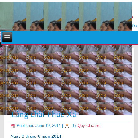
«
Quỹ Chia sẻ trao quà Tháng 5
Cảm nhận ghi lại của thành viên nhóm Hành động về chuyến
đi tình nguyện tới làng…
»
Làng chài Phúc Xá
Published
June 19, 2014
|
By
Quy Chia Se
Ngày 8 tháng 6 năm 2014,