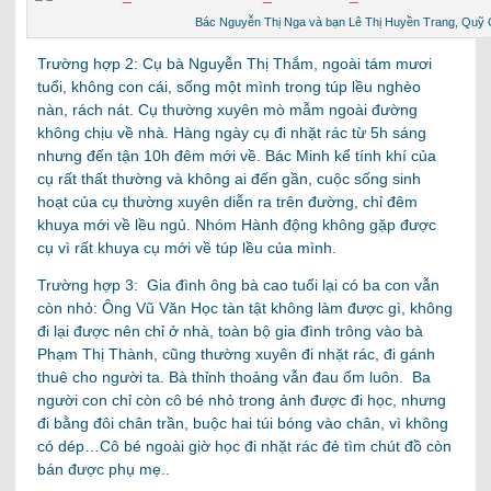
Bác Nguyễn Thị Nga và bạn Lê Thị Huyền Trang, Quỹ 
Trường hợp 2: Cụ bà Nguyễn Thị Thắm, ngoài tám mươi
tuổi, không con cái, sống một mình trong túp lều nghèo
nàn, rách nát. Cụ thường xuyên mò mẫm ngoài đường
không chịu về nhà. Hàng ngày cụ đi nhặt rác từ 5h sáng
nhưng đến tận 10h đêm mới về. Bác Minh kể tính khí của
cụ rất thất thường và không ai đến gần, cuộc sống sinh
hoạt của cụ thường xuyên diễn ra trên đường, chỉ đêm
khuya mới về lều ngủ. Nhóm Hành động không gặp được
cụ vì rất khuya cụ mới về túp lều của mình.
Trường hợp 3: Gia đình ông bà cao tuổi lại có ba con vẫn
còn nhỏ: Ông Vũ Văn Học tàn tật không làm được gì, không
đi lại được nên chỉ ở nhà, toàn bộ gia đình trông vào bà
Phạm Thị Thành, cũng thường xuyên đi nhặt rác, đi gánh
thuê cho người ta. Bà thỉnh thoảng vẫn đau ốm luôn. Ba
người con chỉ còn cô bé nhỏ trong ảnh được đi học, nhưng
đi bằng đôi chân trần, buộc hai túi bóng vào chân, vì không
có dép…Cô bé ngoài giờ học đi nhặt rác đẻ tìm chút đồ còn
bán được phụ mẹ..