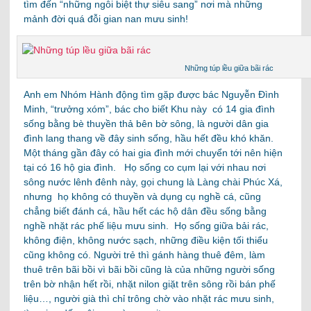
tìm đến “những ngôi biệt thự siêu sang” nơi mà những
mảnh đời quá đỗi gian nan mưu sinh!
Những túp lều giữa bãi rác
Anh em Nhóm Hành động tìm gặp được bác Nguyễn Đình
Minh, “trưởng xóm”, bác cho biết Khu này có 14 gia đình
sống bằng bè thuyền thả bên bờ sông, là người dân gia
đình lang thang về đây sinh sống, hầu hết đều khó khăn.
Một tháng gần đây có hai gia đình mới chuyển tới nên hiện
tại có 16 hộ gia đình. Họ sống co cụm lại với nhau nơi
sông nước lênh đênh này, gọi chung là Làng chài Phúc Xá,
nhưng họ không có thuyền và dụng cụ nghề cá, cũng
chẳng biết đánh cá, hầu hết các hộ dân đều sống bằng
nghề nhặt rác phế liệu mưu sinh. Họ sống giữa bải rác,
không điện, không nước sạch, những điều kiện tối thiểu
cũng không có. Người trẻ thì gánh hàng thuê đêm, làm
thuê trên bãi bồi vì bãi bồi cũng là của những người sống
trên bờ nhận hết rồi, nhặt nilon giặt trên sông rồi bán phế
liệu…, người già thì chỉ trông chờ vào nhặt rác mưu sinh,