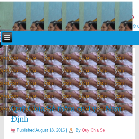
«
Kêu gọi giúp đỡ cụ Chuyên – Nam Định
Quỹ Chia Sẻ thăm cụ Chuyên – Nam Định
»
Quỹ Chia Sẻ thăm cụ Tý – Nam
Định
Published
August 18, 2016
|
By
Quy Chia Se