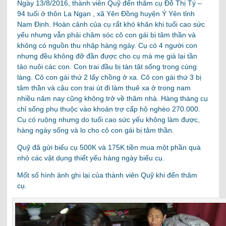
Ngày 13/8/2016, thành viên Quỹ đến thăm cụ Đỗ Thị Tý –
94 tuổi ở thôn La Ngạn , xã Yên Đồng huyện Ý Yên tỉnh
Nam Định. Hoàn cảnh của cụ rất khó khăn khi tuổi cao sức
yếu nhưng vẫn phải chăm sóc cô con gái bị tâm thần và
không có nguồn thu nhập hàng ngày. Cụ có 4 người con
nhưng đều không đỡ đần được cho cụ mà mẹ già lại tần
tảo nuôi các con. Con trai đầu bị tàn tật sống trong cùng
làng. Cô con gái thứ 2 lấy chồng ở xa. Cô con gái thứ 3 bị
tâm thần và cậu con trai út đi làm thuê xa ở trong nam
nhiều năm nay cũng không trở về thăm nhà. Hàng tháng cụ
chỉ sống phụ thuộc vào khoản trợ cấp hộ nghèo 270.000.
Cụ có ruộng nhưng do tuổi cao sức yếu không làm được,
hàng ngày sống và lo cho cô con gái bị tâm thần.
Quỹ đã gửi biếu cụ 500K và 175K tiền mua một phần quà
nhỏ các vật dụng thiết yếu hàng ngày biếu cụ.
Mốt số hình ảnh ghi lại của thành viên Quỹ khi đến thăm
cụ.