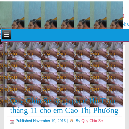
«
Quỹ Chia Sẻ đi phát quà đêm lần thứ 38
Quỹ Chia Sẻ tặng quà ở Hà Tĩnh tháng 11 cho em Thỉn
»
Quỹ Chia Sẻ tặng quà ở Hà Tĩnh
tháng 11 cho em Cao Thị Phương
Published
November 19, 2016
|
By
Quy Chia Se