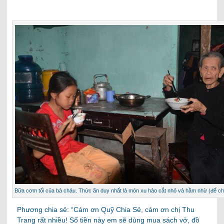
Bữa cơm tối của bà cháu. Thức ăn duy nhất là món xu hào cắt nhỏ và hầm nhừ (để ch
Phương chia sẻ: “Cám ơn Quỹ Chia Sẻ, cám ơn chị Thu
Trang rất nhiều! Số tiền này em sẽ dùng mua sách vở, đồ