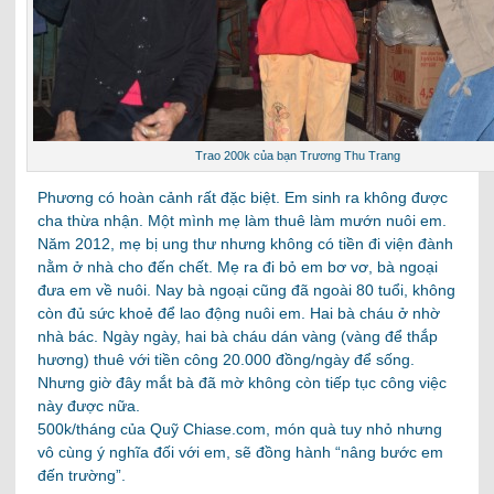
Trao 200k của bạn Trương Thu Trang
Phương có hoàn cảnh rất đặc biệt. Em sinh ra không được
cha thừa nhận. Một mình mẹ làm thuê làm mướn nuôi em.
Năm 2012, mẹ bị ung thư nhưng không có tiền đi viện đành
nằm ở nhà cho đến chết. Mẹ ra đi bỏ em bơ vơ, bà ngoại
đưa em về nuôi. Nay bà ngoại cũng đã ngoài 80 tuổi, không
còn đủ sức khoẻ để lao động nuôi em. Hai bà cháu ở nhờ
nhà bác. Ngày ngày, hai bà cháu dán vàng (vàng để thắp
hương) thuê với tiền công 20.000 đồng/ngày để sống.
Nhưng giờ đây mắt bà đã mờ không còn tiếp tục công việc
này được nữa.
500k/tháng của Quỹ Chiase.com, món quà tuy nhỏ nhưng
vô cùng ý nghĩa đối với em, sẽ đồng hành “nâng bước em
đến trường”.