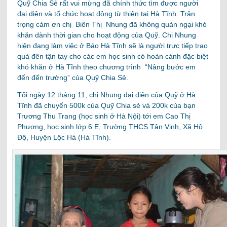
Quỹ Chia Sẻ rất vui mừng đã chính thức tìm được người
đại diện và tổ chức hoạt động từ thiện tại Hà Tĩnh. Trân
trọng cảm ơn chị Biên Thị Nhung đã không quản ngại khó
khăn dành thời gian cho hoạt động của Quỹ. Chị Nhung
hiện đang làm việc ở Báo Hà Tĩnh sẽ là người trực tiếp trao
quà đên tận tay cho các em học sinh có hoàn cảnh đặc biệt
khó khăn ở Hà Tĩnh theo chương trình “Nâng bước em
đến đến trường” của Quỹ Chia Sẻ.
Tối ngày 12 tháng 11, chị Nhung đại điện của Quỹ ở Hà
Tĩnh đã chuyển 500k của Quỹ Chia sẻ và 200k của bạn
Trương Thu Trang (học sinh ở Hà Nội) tới em Cao Thị
Phương, học sinh lớp 6 E, Trường THCS Tân Vịnh, Xã Hộ
Độ, Huyện Lộc Hà (Hà Tĩnh).