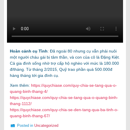
Hoàn cảnh cụ Tình
: Đã ngoài 80 nhưng cụ vẫn phải nuôi
một người cháu gái bị tâm thần, và con của cô là Đặng Kiệt.
Cả gia đình sống nhờ trợ cấp hộ nghèo với mức là 180.000
đ/tháng. Từ tháng 2/2015, Quỹ trao phần quà 500.000đ
hàng tháng tới gia đình cụ.
Xem thêm:
https://quychiase.com/quy-chia-se-tang-qua-o-
quang-binh-thang-4/
https://quychiase.com/quy-chia-se-tang-qua-o-quang-binh-
thang-1112/
https://quychiase.com/quy-chia-se-den-tang-qua-ba-tinh-o-
quang-binh-thang-67/
Posted in
Uncategorized