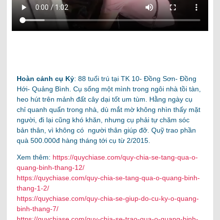
Hoàn cảnh cụ Kỷ
: 88 tuổi trú tại TK 10- Đồng Sơn- Đồng
Hới- Quảng Bình. Cụ sống một mình trong ngôi nhà tồi tàn,
heo hút trên mảnh đất cây dại tốt um tùm. Hằng ngày cụ
chỉ quanh quẩn trong nhà, dù mắt mờ không nhìn thấy mặt
người, đi lại cũng khó khăn, nhưng cụ phải tự chăm sóc
bản thân, vì không có người thân giúp đỡ. Quỹ trao phần
quà 500.000đ hàng tháng tới cụ từ 2/2015.
Xem thêm:
https://quychiase.com/quy-chia-se-tang-qua-o-
quang-binh-thang-12/
https://quychiase.com/quy-chia-se-tang-qua-o-quang-binh-
thang-1-2/
https://quychiase.com/quy-chia-se-giup-do-cu-ky-o-quang-
binh-thang-7/
https://quychiase.com/quy-chia-se-trao-qua-o-quang-binh-