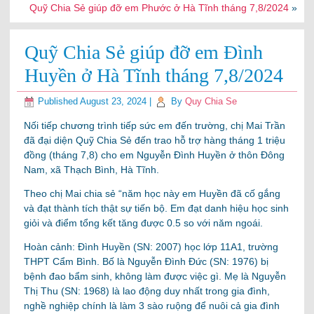
Quỹ Chia Sẻ giúp đỡ em Phước ở Hà Tĩnh tháng 7,8/2024
»
Quỹ Chia Sẻ giúp đỡ em Đình
Huyền ở Hà Tĩnh tháng 7,8/2024
Published
August 23, 2024
|
By
Quy Chia Se
Nối tiếp chương trình tiếp sức em đến trường, chị Mai Trần
đã đại diện Quỹ Chia Sẻ đến trao hỗ trợ hàng tháng 1 triệu
đồng (tháng 7,8) cho em Nguyễn Đình Huyền ở thôn Đông
Nam, xã Thạch Bình, Hà Tĩnh.
Theo chị Mai chia sẻ “năm học này em Huyền đã cố gắng
và đạt thành tích thật sự tiến bộ. Em đạt danh hiệu học sinh
giỏi và điểm tổng
kết tăng được 0.5 so với năm ngoái.
Hoàn cảnh: Đình Huyền (SN: 2007) học lớp 11A1, trường
THPT Cẩm Bình. Bố là Nguyễn Đình Đức (SN: 1976) bị
bệnh đao bẩm sinh, không làm được việc gì. Mẹ là Nguyễn
Thị Thu (SN: 1968) là lao động duy nhất trong gia đình,
nghề nghiệp chính là làm 3 sào ruộng để nuôi cả gia đình