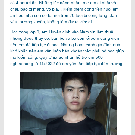
có 4 người ăn. Những lúc nông nhàn, mẹ em đi nhặt vỏ
chai, bao xi măng, vỏ bia… kiếm thêm đồng tiền nuôi em
ăn học, nhà còn có bà nội trên 70 tuổi bị còng lưng, đau
yếu thường xuyên, không làm được việc gì.
Học xong lớp 9, em Huyền định vào Nam xin làm thuê,
nhưng được thầy cô, bạn bè và bà con lối xóm động viên
nên em đã tiếp tục đi học. Nhưng hoàn cảnh gia đình quá
khó khăn nên em vẫn luôn băn khoăn việc phải bỏ học giúp
mẹ kiếm sống. Quỹ Chia Sẻ nhận hỗ trợ em 500
nghìn/tháng từ 11/2022 để em yên tâm tiếp tục đến trường.