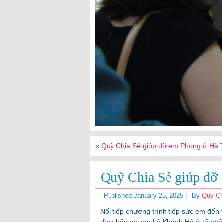
«
Quỹ Chia Sẻ giúp đỡ em Phong ở Hà T
Quỹ Chia Sẻ giúp đỡ 
Published
January 25, 2025
|
By
Quy Ch
Nối tiếp chương trình tiếp sức em đến 
đình bốn chị em Lê Khánh Hà ở tổ phố