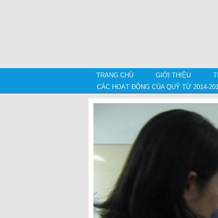
TRANG CHỦ
GIỚI THIỆU
T
CÁC HOẠT ĐỘNG CỦA QUỸ TỪ 2014-20