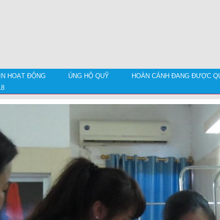
IN HOẠT ĐỘNG
ỦNG HỘ QUỸ
HOÀN CẢNH ĐANG ĐƯỢC QU
18