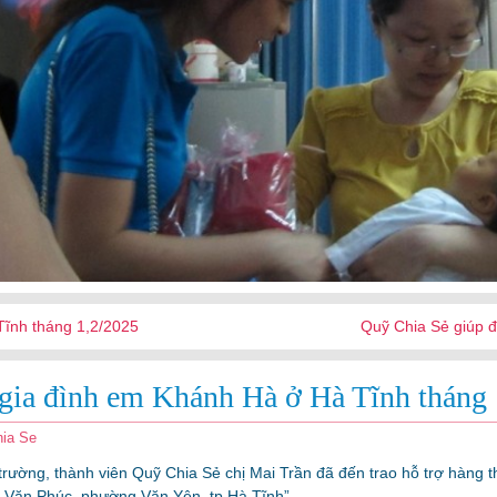
ĩnh tháng 1,2/2025
Quỹ Chia Sẻ giúp 
gia đình em Khánh Hà ở Hà Tĩnh tháng 
ia Se
trường, thành viên Quỹ Chia Sẻ chị Mai Trần đã đến trao hỗ trợ hàng t
 Văn Phúc, phường Văn Yên, tp Hà Tĩnh”.