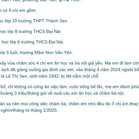
nh có 4 chị em gồm:
ọc lớp 10 trường THPT Thành Sen
học lớp 8 trường THCS Đại Nài
 học lớp 6 trường THCS Đại Nài
lớp 5 tuổi, trường Mầm Non Văn Yên.
xây vừa chăm sóc 4 chị em ăn học và bà nội già yếu. Mẹ em đi làm c
bi kịch đã giáng xuống gia đình các em, vào tháng 4 năm 2024 người bố
i là Lê Thị Sen, sinh năm 1942, bị liệt nằm một chỗ.
 bố, rồi không có công ăn việc làm, cuộc sống bế tắc, mẹ em đành phải
c khoảng 3 triệu/tháng gửi về nuôi các em ăn học và chăm bà nội.
m ăn xa nên mọi công việc chăm bà, chăm em nhỏ đều do 3 chị em thay
 nghìn/tháng từ tháng 1/2025.