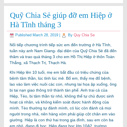
Quỹ Chia Sẻ giúp đỡ em Hiệp ở
Hà Tĩnh tháng 3
Published
March 28, 2019
|
By
Quy Chia Se
Nối tiếp chương trình tiếp sức em đến trường ở Hà Tĩnh,
tuần này anh Nam Giang- đại diện của Quỹ Chia Sẻ đã đến
thăm và trao quà tháng 3 cho em Hồ Thị Hiệp ở thôn Toàn
Thắng, xã Thạch Trị, Thạch Hà.
Khi Hiệp lên 10 tuổi, mẹ em bắt đầu có triệu chứng của
bệnh tâm thần, lúc tỉnh lúc mê. Bố em, thấy mẹ đổ bệnh,
lao vào làm việc nuôi các con, nhưng tai họa ập xuống, ông
bị tai nạn giao thông trở thành tàn phế. Anh trai cả của
Hiệp, Tèo, bị tâm thần từ nhỏ, không thể tự chủ được sinh
hoạt cá nhâ
n, và không kiểm soát được hành động của
mình. Tèo thường tự đánh mình, có lúc còn đánh cả mọi
người trong nhà, nên hàng xóm phải giúp cột chân em vào
giường. Hiệp là con thứ hai trong gia đình, sau em còn ba
em nhỏ, đang đi học. Hiệp đang học lớp 10A2, trường