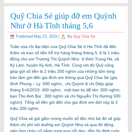
Quỹ Chia Sẻ giúp đỡ em Quỳnh
Như ở Hà Tĩnh tháng 5,6
Published
May 23, 2019
|
By
Quy Chia Se
Tuần vừa rồi đại diện của Quỹ Chia Sẻ ở Hà Tĩnh đã đến
thăm và trao số tiền hỗ trợ hàng tháng tháng 5, 6 là 1 triệu
đồng cho em Trương Thị Quỳnh Như ở thôn Trung Hà, xã
Kỳ Lâm, huyện Kỳ Anh, Hà Tĩnh. Cùng với đó Quỹ cũng
giúp gửi số tiền là 2 triệu 200 nghìn của những tấm lòng
hảo tâm gửi đến gia đình em thông qua Quỹ Chia Sẻ (gia
đình
Phong – Ly: 500 nghìn, chị Quỳnh & chị Diệp giúp
tháng 5+6/2019: 400 nghìn, một bạn ko để tên: 500 nghìn;
bạn Tho Anh Bui : 300 nghìn và chị Nguyễn Thị Hường 500
nghìn). Tổng số tiền gửi đến cho gia đình em đợt này là 3
triệu 200 nghìn.
Quỹ Chia sẻ gửi gắm mong muốn số tiền nhỏ bé đó sẽ góp
thêm chi phí nôi dưỡng em Quỳnh Như và qua đó động
viên ông cháu cố gắng vượt qua nỗi đau, dần ổn định cuộc