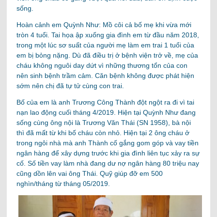
sống.
Hoàn cảnh em Quỳnh Như: Mồ côi cả bố mẹ khi vừa mới
tròn 4 tuổi. Tai họa ập xuống gia đình em từ đầu năm 2018,
trong một lúc sơ suất của người mẹ làm em trai 1 tuổi của
em bị bỏng nặng. Dù đã điều trị ở bệnh viện trở về, mẹ của
cháu không nguôi day dứt vì những thương tổn của con
nên sinh bệnh trầm cảm. Căn bệnh không được phát hiện
sớm nên chị đã tự tử cùng con trai.
Bố của em là anh Trương Công Thành đột ngột ra đi vì tai
nạn lao động cuối tháng 4/2019. Hiện tại Quỳnh Như đang
sống cùng ông nội là Trương Văn Thái (SN 1958), bà nội
thì đã mất từ khi bố cháu còn nhỏ. Hiện tại 2 ông cháu ở
trong ngôi nhà mà anh Thành cố gắng gom góp và vay tiền
ngân hàng để xây dựng trước khi gia đình liên tục xảy ra sự
cố. Số tiền vay làm nhà đang dư nợ ngân hàng 80 triệu nay
cũng dồn lên vai ông Thái. Q
uỹ giúp đỡ em 500
nghìn/tháng từ tháng 05/2019.