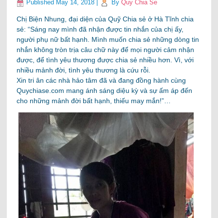
Published
May 14, 2018
|
By
Quy Chia Se
Chị Biện Nhung, đại diện của Quỹ Chia sẻ ở Hà Tĩnh chia
sẻ: “Sáng nay mình đã nhận được tin nhắn của chị ấy,
người phụ nữ bất hạnh. Mình muốn chia sẻ những dòng tin
nhắn không tròn trịa câu chữ này để mọi người cảm nhận
được, để tình yêu thương được chia sẻ nhiều hơn. Vì, với
nhiều mảnh đời, tình yêu thương là cứu rỗi.
Xin tri ân các nhà hảo tâm đã và đang đồng hành cùng
Quychiase.com mang ánh sáng diệu kỳ và sự ấm áp đến
cho những mảnh đời bất hạnh, thiếu may mắn!”…