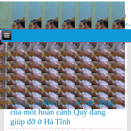
«
Quỹ Chia Sẻ giúp đỡ ở Hà Tĩnh tháng 3,4
Quỹ Chia Sẻ tặng quà ở Quảng Bình tháng 5
»
Dòng tin nhắn chia sẻ xúc động
của môt hoàn cảnh Quỹ đang
giúp đỡ ở Hà Tĩnh