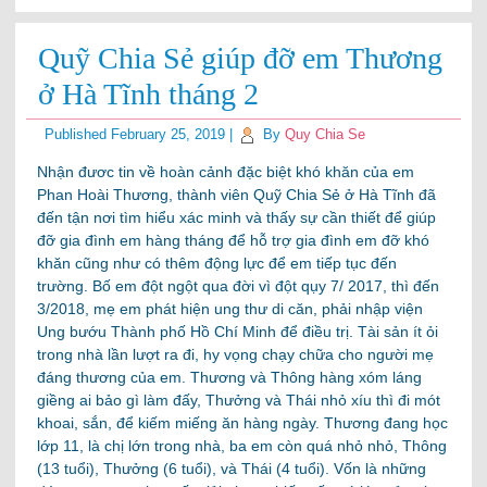
Quỹ Chia Sẻ giúp đỡ em Thương
ở Hà Tĩnh tháng 2
Published
February 25, 2019
|
By
Quy Chia Se
Nhận đươc tin về hoàn cảnh đặc biệt khó khăn của em
Phan Hoài Thương, thành viên Quỹ Chia Sẻ ở Hà Tĩnh đã
đến tận nơi tìm hiểu xác minh và thấy sự cần thiết để giúp
đỡ gia đình em hàng tháng để hỗ trợ gia đình em đỡ khó
khăn cũng như có thêm động lực để em tiếp tục đến
trường. Bố em đột ngột qua đời vì đột qụy 7/ 2017, thì đến
3/2018, mẹ em phát hiện ung thư di căn, phải nhập viện
Ung bướu Thành phố Hồ Chí Minh để điều trị. Tài sản ít ỏi
trong nhà lần lượt ra đi, hy vọng chạy chữa cho người mẹ
đáng thương của em. Thương và Thông hàng xóm láng
giềng ai bảo gì làm đấy, Thưởng và Thái nhỏ xíu thì đi mót
khoai, sắn, để kiếm miếng ăn hàng ngày. Thương đang học
lớp 11, là chị lớn trong nhà, ba em còn quá nhỏ nhỏ, Thông
(13 tuổi), Thưởng (6 tuổi), và Thái (4 tuổi). Vốn là những