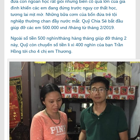
đứa con ngoan học rất giỏi nhưng biến cố quá lớn của gia
đình khiến các em đang đứng trước nguy cơ thất học,
tương lai mịt mờ. Những bữa cơm của bốn đứa trẻ tội
nghiệp thường chan đầy nước mắt. Quỹ Chia Sẻ bắt đầu
giúp đỡ các em 500.000 vnd /tháng từ tháng 2/2019.
Ngoài số tiền 500 nghìn/tháng hàng tháng giúp đỡ tháng 2
này, Quỹ còn chuyển số tiền li xì 400 nghìn của bạn Trần
Hồng tới cho 4 chị em Thương.