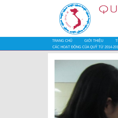
TRANG CHỦ
GIỚI THIỆU
T
CÁC HOẠT ĐỘNG CỦA QUỸ TỪ 2014-20