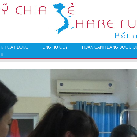
IN HOẠT ĐỘNG
ỦNG HỘ QUỸ
HOÀN CẢNH ĐANG ĐƯỢC QU
18