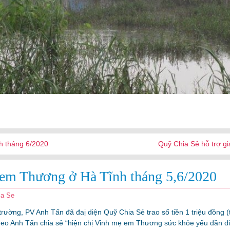
h tháng 6/2020
Quỹ Chia Sẻ hỗ trợ gi
 em Thương ở Hà Tĩnh tháng 5,6/2020
ia Se
 trường, PV Anh Tấn đã đaị diện Quỹ Chia Sẻ trao số tiền 1 triệu đồng
o Anh Tấn chia sẻ “hiện chị Vinh mẹ em Thương sức khỏe yếu dần đi,