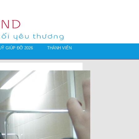
Ỹ GIÚP ĐỠ 2026
THÀNH VIÊN