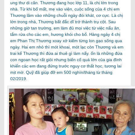
ung thư di căn. Thương đang học lớp 11, là chị lớn trong
nhà. Từ khi bố mất, mẹ vào viện, cuộc sống của 4 chị em
Thương lâm vào những chuỗi ngày đói khát, cơ cực. Là chị
lớn trong nhà, Thương bất đắc dĩ trở thành trụ cột. Sau
những giờ tan trường, em làm đủ mọi việc từ việc nấu ăn,
tắm rửa cho các em, hương khói cho bố. Hàng ngày 4 chị
em Phan Thị Thương xoay xở kiếm từng lon gạo sống qua
ngày. Hai em nhỏ thì mót khoai, mót lạc còn Thương và em
trai kế Thương thì đứa ai thuê gì làm nấy. ốn là những đứa
con ngoan học rất giỏi nhưng biến cố quá lớn của gia đình
khiến các em đang đứng trước nguy cơ thất học, tương lai
mịt mờ. Quỹ đã giúp đỡ em 500 nghìn/tháng từ tháng
02/2019.