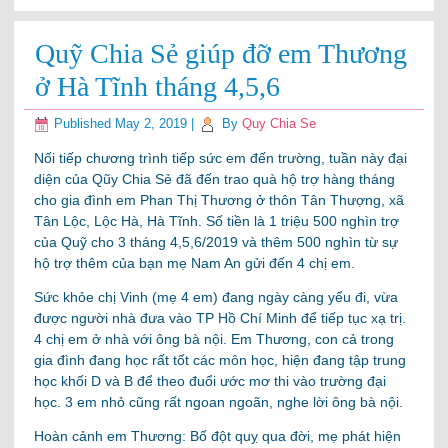
Quỹ Chia Sẻ giúp đỡ em Thương
ở Hà Tĩnh tháng 4,5,6
Published
May 2, 2019
|
By
Quy Chia Se
Nối tiếp chương trình tiếp sức em đến trường, tuần này đại
diện của Qũy Chia Sẻ đã đến trao quà hộ trợ hàng tháng
cho gia đình em Phan Thị Thương ở thôn Tân Thượng, xã
Tân Lộc, Lộc Hà, Hà Tĩnh. Số tiền là 1 triệu 500 nghìn trợ
của Quỹ cho 3 tháng 4,5,6/2019 và thêm 500 nghìn từ sự
hộ trợ thêm của bạn mẹ Nam An gửi đến 4 chị em.
Sức khỏe chị Vinh (mẹ 4 em) đang ngày càng yếu đi, vừa
được người nhà đưa vào TP Hồ Chí Minh để tiếp tục xạ trị.
4 chị em ở nhà với ông bà nội. Em Thương, con cả trong
gia đình đang học rất tốt các môn học, hiện đang tập trung
học khối D và B để theo đuổi ước mơ thi vào trường đại
học. 3 em nhỏ cũng rất ngoan ngoãn, nghe lời ông bà nội.
Hoàn cảnh em Thương: Bố đột quỵ qua đời, mẹ phát hiện