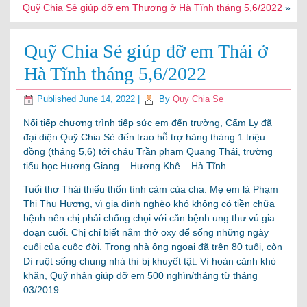
Quỹ Chia Sẻ giúp đỡ em Thương ở Hà Tĩnh tháng 5,6/2022
»
Quỹ Chia Sẻ giúp đỡ em Thái ở
Hà Tĩnh tháng 5,6/2022
Published
June 14, 2022
|
By
Quy Chia Se
Nối tiếp chương trình tiếp sức em đến trường, Cẩm Ly đã
đại diện Quỹ Chia Sẻ đến trao hỗ trợ hàng tháng 1 triệu
đồng (tháng 5,6) tới cháu Trần phạm Quang Thái, trường
tiểu học Hương Giang – Hương Khê – Hà Tĩnh.
Tuổi thơ Thái thiếu thốn tình cảm của cha. Mẹ em là Phạm
Thị Thu Hương, vì gia đình nghèo khó không có tiền chữa
bệnh nên chị phải chống chọi với căn bệnh ung thư vú gia
đoạn cuối. Chị chỉ biết nằm thở oxy để sống những ngày
cuối của cuộc đời. Trong nhà ông ngoại đã trên 80 tuổi, còn
Dì ruột sống chung nhà thì bị khuyết tật. Vì hoàn cảnh khó
khăn, Quỹ nhận giúp đỡ em 500 nghìn/tháng từ tháng
03/2019.