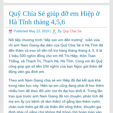
Quỹ Chia Sẻ giúp đỡ em Hiệp ở
Hà Tĩnh tháng 4,5,6
Published
May 23, 2019
|
By
Quy Chia Se
Nối tiếp chương trình “tiếp sức em đến trường”, tuần vừa
rồi anh Nam Giang-đại diện của Quỹ Chia Sẻ ở Hà Tĩnh đã
đến thăm và trao số tiền hỗ trợ hàng tháng tháng 4, 5, 6 là
1 triệu 500 nghìn đồng cho em Hồ Thị Hiệp, thôn Toàn
Thắng, xã Thạch Trị, Thạch Hà, Hà Tĩnh. Cùng với đó Quỹ
cũng giúp gửi số tiền 100 nghìn của bạn Ngoc gửi thêm để
động viên gia đình em.
Theo anh Nam Giang chia sẻ em Hiệp đã đạt kết quả khá
trong năm học này. Hiện tại em cũng đang phải đi học thêm
nhiều hơn để theo đổi ước mơ thi đại học khối A. Trong lần
trao quà trước anh Nam Giang đã
nói chuyện, phân tích để
mẹ em ấy (có bệnh về tâm thần) cố gắng làm thêm vườn,
chăn nuôi thêm gà để cải thiện đời sống thêm, khuyên gia
đình phải cố gắng chứ không thể trông chờ hoàn toàn vào