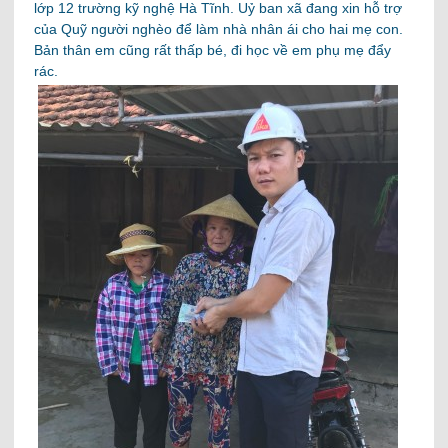
lớp 12 trường kỹ nghệ Hà Tĩnh. Uỷ ban xã đang xin hỗ trợ
của Quỹ người nghèo để làm nhà nhân ái cho hai mẹ con.
Bản thân em cũng rất thấp bé, đi học về em phụ mẹ đẩy
rác.