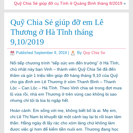
Quỹ Chia Sẻ giúp đỡ cụ Tình ở Quảng Bình tháng 8/2019
»
Quỹ Chia Sẻ giúp đỡ em Lê
Thương ở Hà Tĩnh tháng
9,10/2019
Published
September 9, 2019
|
By
Quy Chia Se
Nối tiếp chương trình “tiếp sức em đến trường” ở Hà Tĩnh,
chủ nhật này bạn Vinh – thành viên Quỹ Chia Sẻ đã đến
thăm và gửi 1 triệu tiền giúp đỡ hàng tháng 9,10 của Quỹ
cho gia đình em Lê Thương ở xóm Thanh Bình – Thanh
Lộc – Can Lộc – Hà Tĩnh. Theo Vinh chia sẻ trong đợt mưa
lũ vừa rồi, nhà em Thương ở trên vùng cao không bị sao
nhưng chỉ tội là lúa bị ngập hết.
Hoàn cảnh: Em sống với mẹ, không biết bố là ai. Mẹ em,
chị Lê Thị Nam bị khuyết tật một cánh tay lại bị rối loạn tâm
thần. Hằng ngày đi lấy rác cho xóm làng chứ không làm
được việc gì hơn để kiếm tiền nuôi em. Thương đang học