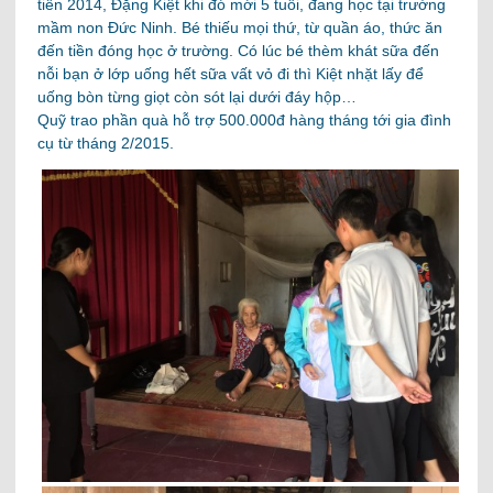
tiên 2014, Đặng Kiệt khi đó mới 5 tuổi, đang học tại trường
mầm non Đức Ninh. Bé thiếu mọi thứ, từ quần áo, thức ăn
đến tiền đóng học ở trường. Có lúc bé thèm khát sữa đến
nỗi bạn ở lớp uống hết sữa vất vỏ đi thì Kiệt nhặt lấy để
uống bòn từng giọt còn sót lại dưới đáy hộp…
Quỹ trao phần quà hỗ trợ 500.000đ hàng tháng tới gia đình
cụ từ tháng 2/2015.