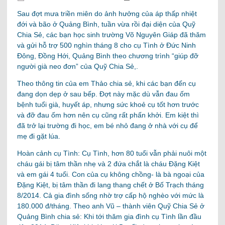
Sau đợt mưa triền miên do ảnh hưởng của áp thấp nhiệt
đới và bão ở Quảng Bình, tuần vừa rồi đại diện của Quỹ
Chia Sẻ, các bạn học sinh trường Võ Nguyên Giáp đã thăm
và gửi hỗ trợ 500 nghìn tháng 8 cho cụ Tình ở Đức Ninh
Đông, Đồng Hới, Quảng Bình theo chương trình “giúp đỡ
người già neo đơn” của Quỹ Chia Sẻ,.
Theo thông tin của em Thảo chia sẻ, khi các bạn đến
cụ
đang dọn dẹp ở sau bếp. Đợt này mặc dù vẫn đau ốm
bệnh tuổi già, huyết áp, nhưng sức khoẻ cụ tốt hơn trước
và đỡ đau ốm hơn nên cụ cũng rất phấn khởi. Em kiệt thì
đã trở lại trường đi học, em bé nhỏ đang ở nhà với cụ để
mẹ đi gặt lúa.
Hoàn cảnh cụ Tình: Cụ Tình, hơn 80 tuổi vẫn phải nuôi một
cháu gái bị tâm thần nhẹ và 2 đứa chắt là cháu Đặng Kiệt
và em gái 4 tuổi. Con của cụ không chồng- là bà ngoại của
Đặng Kiệt, bị tâm thần đi lang thang chết ở Bố Trạch tháng
8/2014. Cả gia đình sống nhờ trợ cấp hộ nghèo với mức là
180.000 đ/tháng. Theo anh Vũ – thành viên Quỹ Chia Sẻ ở
Quảng Bình chia sẻ: Khi tới thăm gia đình cụ Tình lần đầu