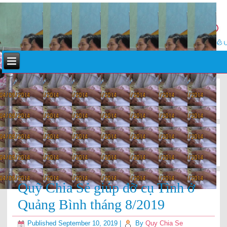
«
Quỹ Chia Sẻ giúp đỡ em Lê Thương ở Hà Tĩnh tháng
9,10/2019
Quỹ Chia Sẻ giúp đỡ cụ Diệu ở Quảng Bình tháng 8/2019
»
Quỹ Chia Sẻ giúp đỡ cụ Tình ở
Quảng Bình tháng 8/2019
Published
September 10, 2019
|
By
Quy Chia Se