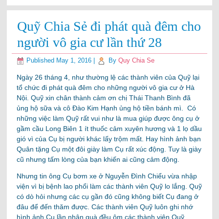
Quỹ Chia Sẻ đi phát quà đêm cho
người vô gia cư lần thứ 28
Published
May 1, 2016
|
By
Quy Chia Se
Ngày 26 tháng 4, như thường lệ các thành viên của Quỹ lại
tổ chức đi phát quà đêm cho những người vô gia cư ở Hà
Nội. Quỹ xin chân thành cảm ơn chị Thái Thanh Bình đã
ủng hộ sữa và cô Đào Kim Hạnh ủng hộ tiền bánh mì. Có
những việc làm Quỹ rất vui như là mua giúp được ông cụ ở
gầm cầu Long Biên 1 ít thuốc cảm xuyên hương và 1 lọ dầu
gió vì của Cụ bị người khác lấy trộm mất. Hay hình ảnh bạn
Quân tặng Cụ một đôi giày làm Cụ rất xúc động. Tuy là giày
cũ nhưng tấm lòng của bạn khiến ai cũng cảm động.
Nhưng tin ông Cụ bơm xe ở Nguyễn Đình Chiểu vừa nhập
viện vì bị bệnh lao phổi làm các thành viên Quỹ lo lắng. Quỹ
có dò hỏi nhưng các cụ gần đó cũng không biết Cụ đang ở
đâu để đến thăm được. Các thành viên Quỹ luôn ghi nhớ
hình ảnh Cụ lần nhận quà đều ôm các thành viên Quỹ.