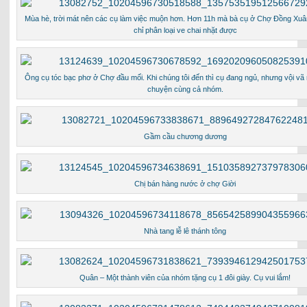
Mùa hè, trời mát nên các cụ làm việc muộn hơn. Hơn 11h mà bà cụ ở Chợ Đồng Xu
chỉ phân loại ve chai nhặt được
Ông cụ tóc bạc phơ ở Chợ đầu mối. Khi chúng tôi đến thì cụ đang ngủ, nhưng vội vã 
chuyện cùng cả nhóm.
Gầm cầu chương dương
Chị bán hàng nước ở chợ Giời
Nhà tang lễ lê thánh tông
Quân – Một thành viên của nhóm tặng cụ 1 đôi giày. Cụ vui lắm!