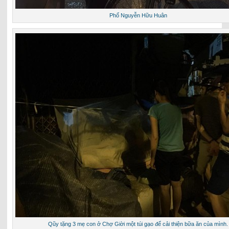
Phố Nguyễn Hữu Huân
Qũy tặng 3 mẹ con ở Chợ Giời một túi gạo để cải thiện bữa ăn của mình.