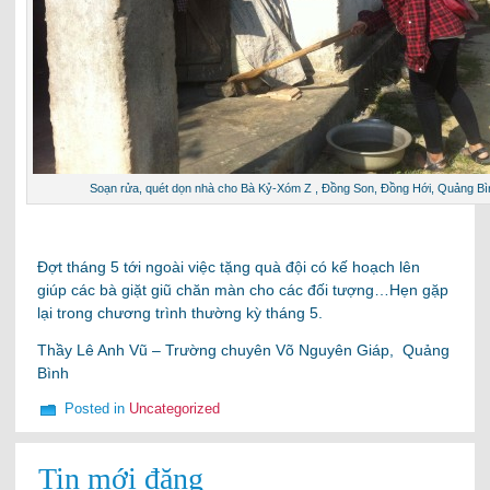
Soạn rửa, quét dọn nhà cho Bà Kỷ-Xóm Z , Đồng Son, Đồng Hới, Quảng Bì
Đợt tháng 5 tới ngoài việc tặng quà đội có kế hoạch lên
giúp các bà giặt giũ chăn màn cho các đối tượng…Hẹn gặp
lại trong chương trình thường kỳ tháng 5.
Thầy Lê Anh Vũ – Trường chuyên Võ Nguyên Giáp, Quảng
Bình
Posted in
Uncategorized
Tin mới đăng