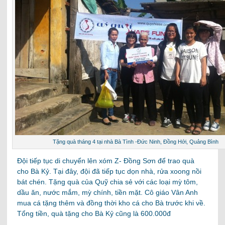
Tặng quà tháng 4 tại nhà Bà Tình -Đức Ninh, Đồng Hới, Quảng Bình
Đội tiếp tục di chuyển lên xóm Z- Đồng Sơn để trao quà
cho Bà Kỷ. Tại đây, đội đã tiếp tục dọn nhà, rửa xoong nồi
bát chén. Tặng quà của Quỹ chia sẻ với các loại mỳ tôm,
dầu ăn, nước mắm, mỳ chính, tiền mặt. Cô giáo Vân Anh
mua cá tặng thêm và đồng thời kho cá cho Bà trước khi về.
Tổng tiền, quà tặng cho Bà Kỷ cũng là 600.000đ