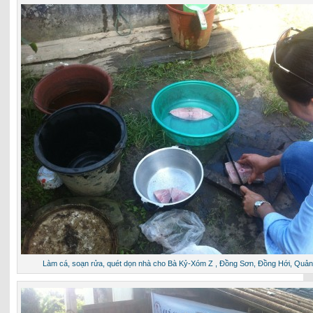
Làm cá, soạn rửa, quét dọn nhà cho Bà Kỷ-Xóm Z , Đồng Sơn, Đồng Hới, Quản