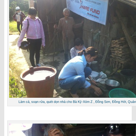
Làm cá, soạn rửa, quét dọn nhà cho Bà Kỷ-Xóm Z , Đồng Sơn, Đồng Hới, Quản