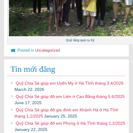
Quỹ tặng quà cụ Kỷ
Posted in
Uncategorized
Tin mới đăng
Quỹ Chia Sẻ giúp em Uyển My ở Hà Tĩnh tháng 3,4/2026
March 22, 2026
Quỹ Chia Sẻ giúp đỡ em Liên ở Cao Bằng tháng 5,6/2025
June 17, 2025
Quỹ Chia Sẻ giúp đỡ gia đình em Khánh Hà ở Hà Tĩnh
tháng 1,2/2025
January 25, 2025
Quỹ Chia Sẻ giúp đỡ em Phong ở Hà Tĩnh tháng 1,2/2025
January 22, 2025