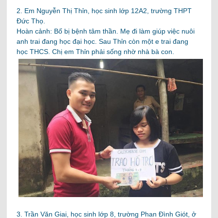
2. Em Nguyễn Thị Thỉn, học sinh lớp 12A2, trường THPT
Đức Thọ.
Hoàn cảnh: Bố bị bệnh tâm thần. Mẹ đi làm giúp việc nuôi
anh trai đang học đại học. Sau Thỉn còn một e trai đang
học THCS. Chị em Thỉn phải sống nhờ nhà bà con.
3. Trần Văn Giai, học sinh lớp 8, trường Phan Đình Giót, ở