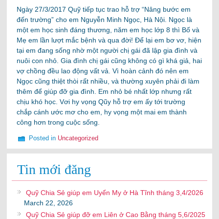
Ngày 27/3/2017 Quỹ tiếp tục trao hỗ trợ “Nâng bước em
đến trường” cho em Nguyễn Minh Ngọc, Hà Nội. Ngọc là
một em học sinh đáng thương, năm em học lớp 8 thì Bố và
Mẹ em lần lượt mắc bệnh và qua đời! Để lại em bơ vơ, hiện
tại em đang sống nhờ một người chị gái đã lập gia đình và
nuôi con nhỏ. Gia đình chị gái cũng không có gì khá giả, hai
vợ chồng đều lao động vất vả. Vì hoàn cảnh đó nên em
Ngọc cũng thiệt thòi rất nhiều, và thường xuyên phải đi làm
thêm để giúp đỡ gia đình. Em nhỏ bé nhất lớp nhưng rất
chịu khó học. Vơi hy vọng Qũy hỗ trợ em ấy tới trường
chắp cánh ước mơ cho em, hy vọng một mai em thành
công hơn trong cuộc sống.
Posted in
Uncategorized
Tin mới đăng
Quỹ Chia Sẻ giúp em Uyển My ở Hà Tĩnh tháng 3,4/2026
March 22, 2026
Quỹ Chia Sẻ giúp đỡ em Liên ở Cao Bằng tháng 5,6/2025