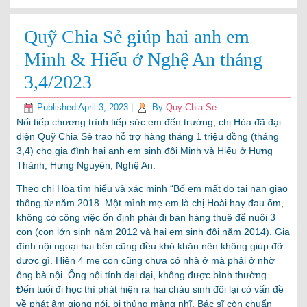
Quỹ Chia Sẻ giúp hai anh em
Minh & Hiếu ở Nghệ An tháng
3,4/2023
Published
April 3, 2023
|
By
Quy Chia Se
Nối tiếp chương trình tiếp sức em đến trường, chị Hòa đã đại
diện Quỹ Chia Sẻ trao hỗ trợ hàng tháng 1 triệu đồng (tháng
3,4) cho gia đình hai anh em sinh đôi Minh và Hiếu ở Hưng
Thành, Hưng Nguyên, Nghệ An.
Theo chị Hòa tìm hiểu và xác minh “Bố em mất do tai nạn giao
thông từ năm 2018. Một mình mẹ em là chị Hoài hay đau ốm,
không có công việc ổn định phải đi bán hàng thuê để nuôi 3
con (con lớn sinh năm 2012 và hai em sinh đôi năm 2014). Gia
đình nội ngoại hai bên cũng đều khó khăn nên không giúp đỡ
được gì. Hiện 4 mẹ con cũng chưa có nhà ở mà phải ở nhờ
ông bà nội. Ông nội tính dại dại, không được bình thường.
Đến tuổi đi học thì phát hiện ra hai cháu sinh đôi lại có vấn đề
về phát âm giọng nói, bị thủng màng nhĩ. Bác sĩ còn chuẩn