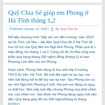
Quỹ Chia Sẻ giúp em Phong ở
Hà Tĩnh tháng 1,2
Published
January 12, 2019
|
By
Quy Chia Se
Nối tiếp chương trình “tiếp sức em đến trường” năm 2019
tại Hà Tĩnh, chị Mai – đại diện Quỹ Chia Sẻ ở Hà Tĩnh đã
trao hỗ trợ của Quỹ đến em Ngô Anh Phong. Phần quà là 1
triệu đồng cho tháng 1 và 2. Cùng với đó chị Mai cũng trao
phần quà hàng tháng 200 nghìn đồng (tháng 1) từ bạn
Phương Linh đến cho em Phong.
Hoàn cảnh: Phong hiện đang là học sinh lớp 8 trường
THCS Kỳ Văn, Hà Tĩnh. Bố mất đột ngột do tại nạn, mẹ
nằm bất động bởi bị liệt tủy sau tai nạn. Sau Phong còn co
em nhỏ Ngô Anh Phương 4 tuổi. Hai anh em đang có nguy
cơ thất học. Mới mấy tuổi đầu nhưng Phong vừa phải chăm
mẹ, vừa chăm em. Sức khỏe mẹ Phong đang ngày một yếu
dần. Quỹ đang giúp đỡ em 500 nghìn/tháng từ tháng
02/2017.