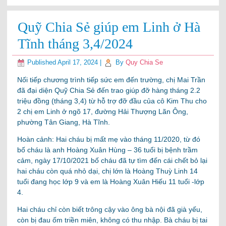
Quỹ Chia Sẻ giúp em Linh ở Hà
Tĩnh tháng 3,4/2024
Published
April 17, 2024
|
By
Quy Chia Se
Nối tiếp chương trình tiếp sức em đến trường, chị Mai Trần
đã đại diện Quỹ Chia Sẻ đến trao giúp đỡ hàng tháng 2.2
triệu đồng (tháng 3,4) từ hỗ trợ đỡ đầu của cô Kim Thu cho
2 chị em Linh ở ngõ 17, đường Hải Thượng Lãn Ông,
phường Tân Giang, Hà Tĩnh.
Hoàn cảnh: Hai cháu bị mất mẹ
vào tháng 11/2020, từ đó
bố cháu là anh Hoàng Xuân Hùng – 36 tuổi bị bệnh trầm
cảm, ngày 17/10/2021 bố cháu đã tự tìm đến cái chết bỏ lại
hai cháu còn quá nhỏ dại, chị lớn là Hoàng Thuỳ Linh 14
tuổi đang học lớp 9 và em là Hoàng Xuân Hiếu 11 tuổi -lớp
4.
Hai cháu chỉ còn biết trông cậy vào ông bà nội đã già yếu,
còn bị đau ốm triền miên, không có thu nhập. Bà cháu bị tai