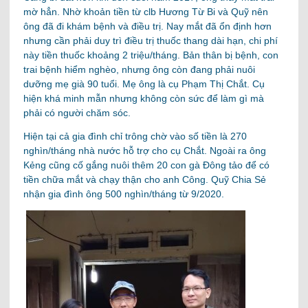
mờ hẳn. Nhờ khoản tiền từ clb Hương Từ Bi và Quỹ nên
ông đã đi khám bệnh và điều trị. Nay mắt đã ổn định hơn
nhưng cần phải duy trì điều trị thuốc thang dài hạn, chi phí
này tiền thuốc khoảng 2 triệu/tháng. Bản thân bị bệnh, con
trai bệnh hiểm nghèo, nhưng ông còn đang phải nuôi
dưỡng mẹ già 90 tuổi. Mẹ ông là cụ Phạm Thị Chắt. Cụ
hiện khá minh mẫn nhưng không còn sức để làm gì mà
phải có người chăm sóc.
Hiện tại cả gia đình chỉ trông chờ vào số tiền là 270
nghìn/tháng nhà nước hỗ trợ cho cụ Chắt. Ngoài ra ông
Kẻng cũng cố gắng nuôi thêm 20 con gà Đông tảo để có
tiền chữa mắt và chạy thận cho anh Công. Quỹ Chia Sẻ
nhận gia đình ông 500 nghìn/tháng từ 9/2020.