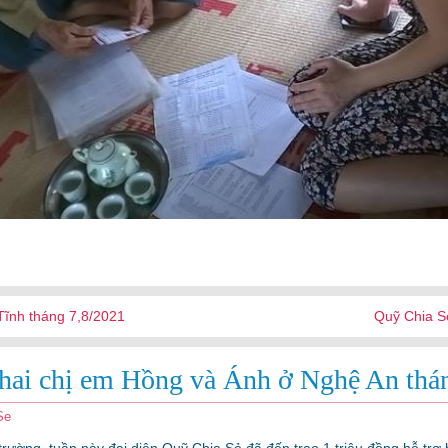
ĩnh tháng 7,8/2021
Quỹ Chia S
hai chị em Hồng và Ánh ở Nghệ An thá
Se