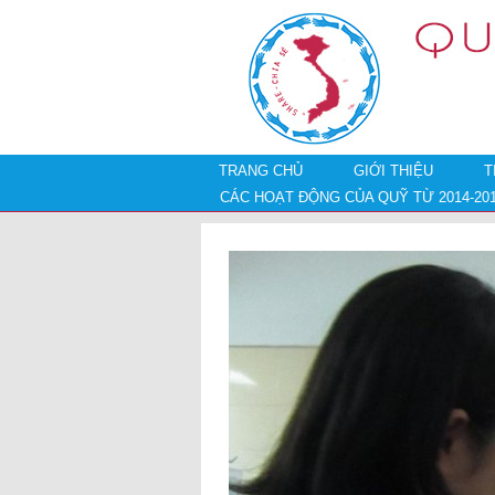
TRANG CHỦ
GIỚI THIỆU
T
CÁC HOẠT ĐỘNG CỦA QUỸ TỪ 2014-20