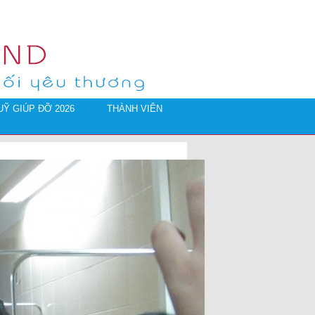
Ỹ GIÚP ĐỠ 2026
THÀNH VIÊN