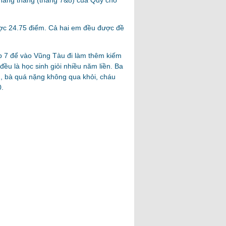
ợ hàng tháng (tháng 7&8) của Quỹ cho
ược 24.75 điểm. Cả hai em đều được đề
lớp 7 để vào Vũng Tàu đi làm thêm kiếm
u là học sinh giỏi nhiều năm liền. Ba
n, bà quá nặng không qua khỏi, cháu
0.