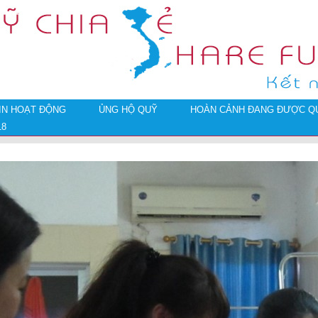
IN HOẠT ĐỘNG
ỦNG HỘ QUỸ
HOÀN CẢNH ĐANG ĐƯỢC QU
18