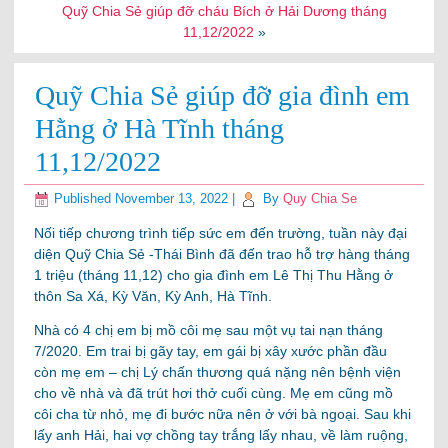
Quỹ Chia Sẻ giúp đỡ cháu Bích ở Hải Dương tháng
11,12/2022
»
Quỹ Chia Sẻ giúp đỡ gia đình em
Hằng ở Hà Tĩnh tháng
11,12/2022
Published
November 13, 2022
|
By
Quy Chia Se
Nối tiếp chương trình tiếp sức em đến trường, tuần này đại
diện Quỹ Chia Sẻ -Thái Bình đã đến trao hỗ trợ hàng tháng
1 triệu (tháng 11,12) cho gia đình em Lê Thị Thu Hằng ở
thôn Sa Xá, Kỳ Văn, Kỳ Anh, Hà Tĩnh.
Nhà có 4 chị em bị mồ côi mẹ sau một vụ tai nạn tháng
7/2020. Em trai bị gãy tay, em gái bị xây xước phần đầu
còn mẹ em – chị Lý chấn thương quá nặng nên bệnh viện
cho về nhà và đã trút hơi thở cuối cùng. Mẹ em cũng mồ
côi cha từ nhỏ, mẹ đi bước nữa nên ở với bà ngoại. Sau khi
lấy anh Hải, hai vợ chồng tay trắng lấy nhau, về làm ruộng,