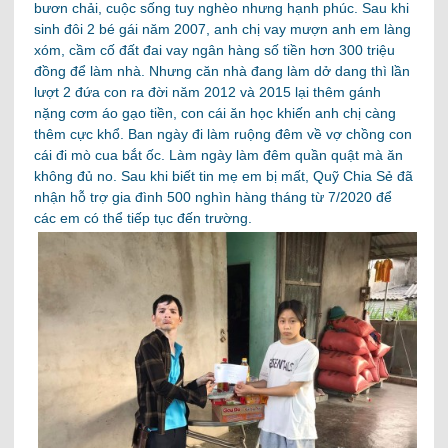
bươn chải, cuộc sống tuy nghèo nhưng hạnh phúc. Sau khi
sinh đôi 2 bé gái năm 2007, anh chị vay mượn anh em làng
xóm, cầm cố đất đai vay ngân hàng số tiền hơn 300 triệu
đồng để làm nhà. Nhưng căn nhà đang làm dở dang thì lần
lượt 2 đứa con ra đời năm 2012 và 2015 lại thêm gánh
nặng cơm áo gạo tiền, con cái ăn học khiến anh chị càng
thêm cực khổ. Ban ngày đi làm ruộng đêm về vợ chồng con
cái đi mò cua bắt ốc. Làm ngày làm đêm quần quật mà ăn
không đủ no. Sau khi biết tin mẹ em bị mất, Quỹ Chia Sẻ đã
nhận hỗ trợ gia đình 500 nghìn hàng tháng từ 7/2020 để
các em có thể tiếp tục đến trường.