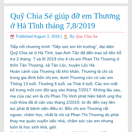
Quỹ Chia Sẻ giúp đỡ em Thương
ở Hà Tĩnh tháng 7,8/2019
Published
August 3, 2019
|
By
Quy Chia Se
Tiếp nối chương trình “Tiếp sức em tới trường”, đại diện
Quỹ Chia sẻ ở Hà Tĩnh, bạn Anh Tấn đã đến trao số tiền hỗ
trợ 2 tháng: 7 và 8/ 2019 cho 4 chị em Phan Thị Thương ở
thôn Tân Thượng, xã Tân Lộc, huyện Lộc Hà.
Hoàn cảnh của Thương rất khó khăn, Thương là chị cả
trong gia đình bốn chị em, dưới Thương còn có các em
Thông 13 tuổi, Thưởng 6 tuổi, và Thái 4 tuổi. Các em mất
bố trong một cơn đột quỵ vào tháng 7/2017. Không lâu sau,
mẹ của các em là chị Phan Thị Vinh phát hiện bệnh ung thư
ruột thừa đã di căn vào tháng 2/2019, từ đó đến nay liên
tục phải đi bệnh viện điều trị. Bốn chị em Thương rất
ngoan, chăm học, nhất là chị cả Phan Thị Thương dù phải
thay mẹ quán xuyến việc nhà, chăm sóc các em nhưng
luôn là học sinh khá, giỏi.