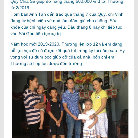
Quỹ Chia Sẻ giúp đỡ hàng tháng 500.000 vnđ tới Thương
từ 2/2019.
Hôm bạn Anh Tấn đến trao quà tháng 7 của Quỹ, chị Vinh
đang từ bệnh viện về nhà làm đám giỗ cho chồng. Sức
khỏe của chị ngày càng yếu. Đầu tháng 8 này chị tiếp tục
vào Sài Gòn tiếp tục xạ trị.
Năm học mới 2019-2020, Thương lên lớp 12 và em đang
nỗ lực học để có được kết quả tốt trong kỳ thi năm sau. Hy
vọng với sự đùm bọc giúp đỡ của cả nhà, bốn chị em
Thương sẽ tiếp tục được đến trường.