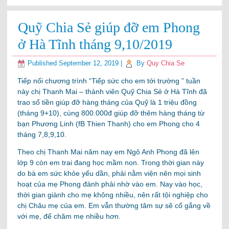
Quỹ Chia Sẻ giúp đỡ em Phong
ở Hà Tĩnh tháng 9,10/2019
Published
September 12, 2019
|
By
Quy Chia Se
Tiếp nối chương trình “Tiếp sức cho em tới trường ” tuần
này chị Thanh Mai – thành viên Quỹ Chia Sẻ ở Hà Tĩnh đã
trao số tiền giúp đỡ hàng tháng của Quỹ là 1 triệu đồng
(tháng 9+10), cùng 800.000đ giúp đỡ thêm hàng tháng từ
bạn Phương Linh (fB Thien Thanh) cho em Phong cho 4
tháng 7,8,9,10.
Theo chị Thanh Mai năm nay em Ngô Anh Phong đã lên
lớp 9 còn em trai đang học mầm non. Trong thời gian này
do bà em sức khỏe yếu dần, phải nằm viện nên mọi sinh
hoạt của mẹ Phong đành phải nhờ vào em. Nay vào học,
thời gian giành cho mẹ không nhiều, nên rất tội nghiệp cho
chị Châu mẹ của em. Em vẫn thường tâm sự sẽ cố gắng về
với mẹ, để chăm mẹ nhiều hơn.