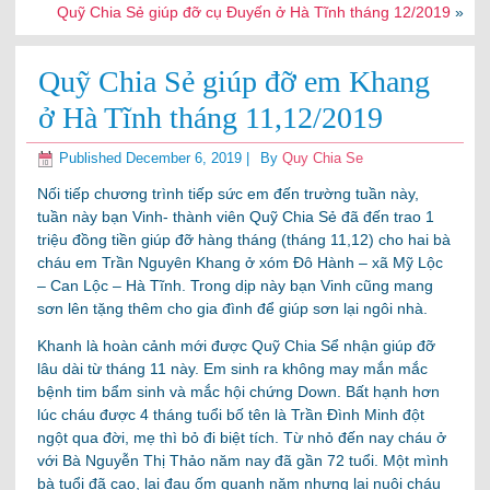
Quỹ Chia Sẻ giúp đỡ cụ Đuyến ở Hà Tĩnh tháng 12/2019
»
Quỹ Chia Sẻ giúp đỡ em Khang
ở Hà Tĩnh tháng 11,12/2019
Published
December 6, 2019
|
By
Quy Chia Se
Nối tiếp chương trình tiếp sức em đến trường tuần này,
tuần này bạn Vinh- thành viên Quỹ Chia Sẻ đã đến trao 1
triệu đồng tiền giúp đỡ hàng tháng (tháng 11,12) cho hai bà
cháu em Trần Nguyên Khang ở xóm Đô Hành – xã Mỹ Lộc
– Can Lộc – Hà Tĩnh. Trong dịp này bạn Vinh cũng mang
sơn lên tặng thêm cho gia đình để giúp sơn lại ngôi nhà.
Khanh là hoàn cảnh mới được Quỹ Chia Sể nhận giúp đỡ
lâu dài từ tháng 11 này. Em sinh ra không may mắn mắc
bệnh tim bẩm sinh và mắc hội chứng Down. Bất hạnh hơn
lúc cháu được 4 tháng tuổi bố tên là Trần Đình Minh đột
ngột qua đời, mẹ thì bỏ đi biệt tích. Từ nhỏ đến nay cháu ở
với Bà Nguyễn Thị Thảo năm nay đã gần 72 tuổi. Một mình
bà tuổi đã cao, lại đau ốm quanh năm nhưng lại nuôi cháu