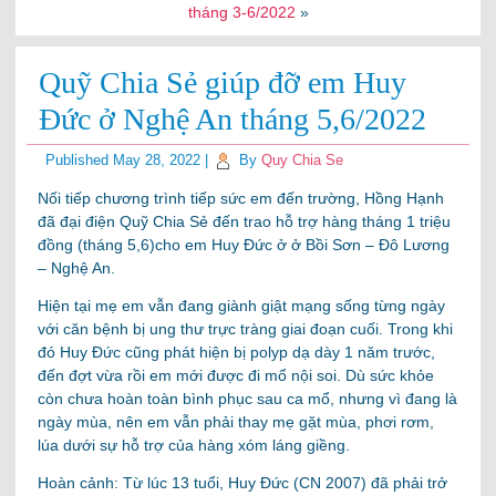
tháng 3-6/2022
»
Quỹ Chia Sẻ giúp đỡ em Huy
Đức ở Nghệ An tháng 5,6/2022
Published
May 28, 2022
|
By
Quy Chia Se
Nối tiếp chương trình tiếp sức em đến trường, Hồng Hạnh
đã đại điện Quỹ Chia Sẻ đến trao hỗ trợ hàng tháng 1 triệu
đồng (tháng 5,6)cho em Huy Đức ở ở Bồi Sơn – Đô Lương
– Nghệ An.
Hiện tại mẹ em vẫn đang giành giật mạng sống từng ngày
với căn bệnh bị ung thư trực tràng giai đoạn cuối. Trong khi
đó Huy Đức cũng phát hiện bị polyp dạ dày 1 năm trước,
đến đợt vừa rồi em mới được đi mổ nội soi. Dù sức khỏe
còn chưa hoàn toàn bình phục sau ca mổ, nhưng vì đang là
ngày mùa, nên em vẫn phải thay mẹ gặt mùa, phơi rơm,
lúa dưới sự hỗ trợ của hàng xóm láng giềng.
Hoàn cảnh: Từ lúc 13 tuổi, Huy Đức (CN 2007) đã phải trở