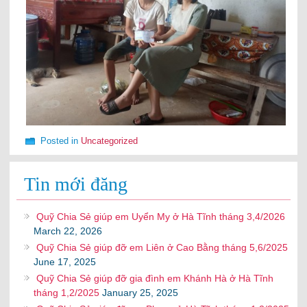
Posted in
Uncategorized
Tin mới đăng
Quỹ Chia Sẻ giúp em Uyển My ở Hà Tĩnh tháng 3,4/2026
March 22, 2026
Quỹ Chia Sẻ giúp đỡ em Liên ở Cao Bằng tháng 5,6/2025
June 17, 2025
Quỹ Chia Sẻ giúp đỡ gia đình em Khánh Hà ở Hà Tĩnh
tháng 1,2/2025
January 25, 2025