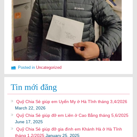
Posted in
Uncategorized
Tin mới đăng
Quỹ Chia Sẻ giúp em Uyển My ở Hà Tĩnh tháng 3,4/2026
March 22, 2026
Quỹ Chia Sẻ giúp đỡ em Liên ở Cao Bằng tháng 5,6/2025
June 17, 2025
Quỹ Chia Sẻ giúp đỡ gia đình em Khánh Hà ở Hà Tĩnh
tháng 1,2/2025
January 25, 2025