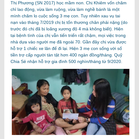
Thị Phương (SN 2017) học mầm non. Chị Khiêm vốn chăm
chỉ lao động, vừa làm ruộng, vừa làm nghề bánh lá một
mình chăm lo cuộc sống 3 mẹ con. Tuy nhiên xau vụ tai
nạn vào tháng 7/2019 chị bị tổn thương chân phải nặng (do
trước đó chị đã bị loãng xương độ 4 mà không biết). Hiện
tại bệnh tình của chị vẫn tiến triển rất chậm, mọi việc trong
nhà dựa vào người mẹ đã ngoài 70. Gần đây chị vừa được
hỗ trợ 1 chiếc xe lăn để đi lại. Hiện 3 mẹ con sống với số
tiền trợ cấp người tàn tật hơn 400 ngàn đồng/tháng. Quỹ
Chia Sẻ nhận hỗ trợ gia đình 500 nghìn/tháng từ 9/2020.