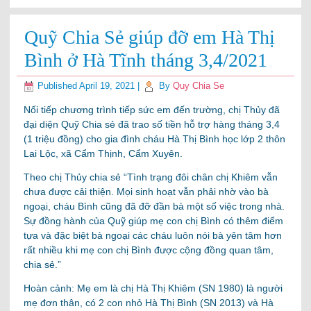
Quỹ Chia Sẻ giúp đỡ em Hà Thị
Bình ở Hà Tĩnh tháng 3,4/2021
Published
April 19, 2021
|
By
Quy Chia Se
Nối tiếp chương trình tiếp sức em đến trường, chị Thủy đã
đại diện Quỹ Chia sẻ đã trao số tiền hỗ trợ hàng tháng 3,4
(1 triệu đồng) cho gia đình cháu Hà Thị Bình học lớp 2 thôn
Lai Lộc, xã Cẩm Thịnh, Cẩm Xuyên.
Theo chị Thủy chia sẻ “Tình trạng đôi chân chị Khiêm vẫn
chưa được cải thiện. Mọi sinh hoạt vẫn phải nhờ vào bà
ngoại, cháu Bình cũng đã đỡ đần bà một số việc trong nhà.
Sự đồng hành của Quỹ giúp mẹ con chị Bình có thêm điểm
tựa và đặc biệt bà ngoại các cháu luôn nói bà yên tâm hơn
rất nhiều khi mẹ con chị Bình được cộng đồng quan tâm,
chia sẻ.”
Hoàn cảnh: Mẹ em là chị Hà Thị Khiêm (SN 1980) là người
mẹ đơn thân, có 2 con nhỏ Hà Thị Bình (SN 2013) và Hà