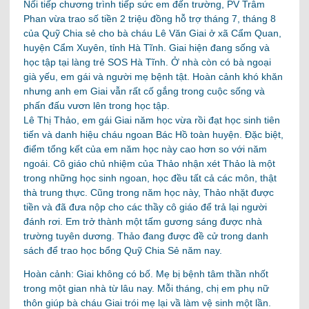
Nối tiếp chương trình tiếp sức em đến trường, PV Trâm
Phan vừa trao số tiền 2 triệu đồng hỗ trợ tháng 7, tháng 8
của Quỹ Chia sẻ cho bà cháu Lê Văn Giai ở xã Cẩm Quan,
huyện Cẩm Xuyên, tỉnh Hà Tĩnh. Giai hiện đang sống và
học tập tại làng trẻ SOS Hà Tĩnh. Ở nhà còn có bà ngoại
già yếu, em gái và người mẹ bệnh tật. Hoàn cảnh khó khăn
nhưng anh em Giai vẫn rất cố gắng trong cuộc sống và
phấn đấu vươn lên trong học tập.
Lê Thị Thảo, em gái Giai năm học vừa rồi đạt học sinh tiên
tiến và danh hiệu cháu ngoan Bác Hồ toàn huyện. Đặc biệt,
điểm tổng kết của em năm học này cao hơn so với năm
ngoái. Cô giáo chủ nhiệm của Thảo nhận xét Thảo là một
trong những học sinh ngoan, học đều tất cả các môn, thật
thà trung thực. Cũng trong năm học này, Thảo nhặt được
tiền và đã đưa nộp cho các thầy cô giáo để trả lại người
đánh rơi. Em trở thành một tấm gương sáng được nhà
trường tuyên dương. Thảo đang được đề cử trong danh
sách để trao học bổng Quỹ Chia Sẻ năm nay.
Hoàn cảnh: Giai không có bố. Mẹ bị bệnh tâm thần nhốt
trong một gian nhà từ lâu nay. Mỗi tháng, chị em phụ nữ
thôn giúp bà cháu Giai trói mẹ lại vầ làm vệ sinh một lần.