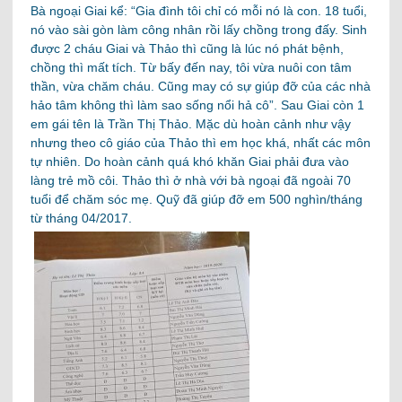
Bà ngoại Giai kể: “Gia đình tôi chỉ có mỗi nó là con. 18 tuổi,
nó vào sài gòn làm công nhân rồi lấy chồng trong đấy. Sinh
được 2 cháu Giai và Thảo thì cũng là lúc nó phát bệnh,
chồng thì mất tích. Từ bấy đến nay, tôi vừa nuôi con tâm
thần, vừa chăm cháu. Cũng may có sự giúp đỡ của các nhà
hảo tâm không thì làm sao sống nổi hả cô”. Sau Giai còn 1
em gái tên là Trần Thị Thảo. Mặc dù hoàn cảnh như vậy
nhưng theo cô giáo của Thảo thì em học khá, nhất các môn
tự nhiên. Do hoàn cảnh quá khó khăn Giai phải đưa vào
làng trẻ mồ côi. Thảo thì ở nhà với bà ngoại đã ngoài 70
tuổi để chăm sóc mẹ. Quỹ đã giúp đỡ em 500 nghìn/tháng
từ tháng 04/2017.