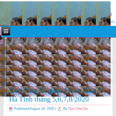
«
Quỹ Chia Sẻ giúp đỡ em Khánh Ly ở Hà Tĩnh tháng 7,8/2020
Quỹ Chia Sẻ giúp đỡ gia đình em Huyền ở Hà Tĩnh 8/2020
»
Quỹ Chia Sẻ giúp đỡ em Giai ở
Hà Tĩnh tháng 5,6,7,8/2020
Published
August 19, 2020
|
By
Quy Chia Se