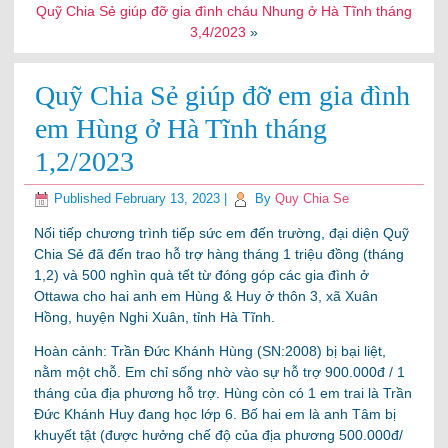
Quỹ Chia Sẻ giúp đỡ gia đình cháu Nhung ở Hà Tĩnh tháng
3,4/2023
»
Quỹ Chia Sẻ giúp đỡ em gia đình
em Hùng ở Hà Tĩnh tháng
1,2/2023
Published
February 13, 2023
|
By
Quy Chia Se
Nối tiếp chương trình tiếp sức em đến trường, đại diện Quỹ
Chia Sẻ đã đến trao hỗ trợ hàng tháng 1 triệu đồng (tháng
1,2) và 500 nghìn quà tết từ đóng góp các gia đình ở
Ottawa cho hai anh em Hùng & Huy ở thôn 3, xã Xuân
Hồng, huyện Nghi Xuân, tỉnh Hà Tĩnh.
Hoàn cảnh: Trần Đức Khánh Hùng (SN:2008) bị bại liệt,
nằm một chỗ. Em chỉ sống nhờ vào sự hỗ trợ 900.000đ / 1
tháng của địa phương hỗ trợ. Hùng còn có 1 em trai là Trần
Đức Khánh Huy đang học lớp 6. Bố hai em là anh Tâm bị
khuyết tật (được hưởng chế độ của địa phương 500.000đ/