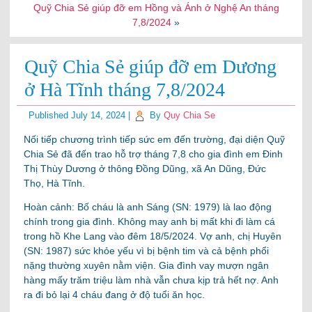
Quỹ Chia Sẻ giúp đỡ em Hồng và Ánh ở Nghệ An tháng
7,8/2024
»
Quỹ Chia Sẻ giúp đỡ em Dương
ở Hà Tĩnh tháng 7,8/2024
Published
July 14, 2024
|
By
Quy Chia Se
Nối tiếp chương trình tiếp sức em đến trường, đại diện Quỹ
Chia Sẻ đã đến trao hỗ trợ tháng 7,8 cho gia đình em Đinh
Thị Thùy Dương ở thông Đồng Dũng, xã An Dũng, Đức
Thọ, Hà Tĩnh.
Hoàn cảnh: Bố cháu là anh Sáng (SN: 1979) là lao động
chính trong gia đình. Không may anh bị mất khi đi làm cá
trong hồ Khe Lang vào đêm 18/5/2024. Vợ anh, chị Huyên
(SN: 1987) sức
khỏe yếu vì bị bệnh tim và cả bệnh phổi
nặng thường xuyên nằm viện. Gia đình vay mượn ngân
hàng mấy trăm triệu làm nhà vẫn chưa kịp trả hết nợ. Anh
ra đi bỏ lại 4 cháu đang ở độ tuổi ăn học.