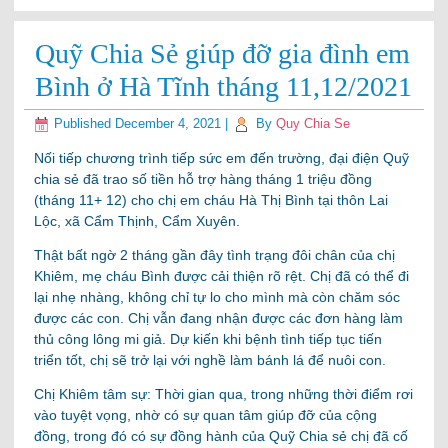
Quỹ Chia Sẻ giúp đỡ gia đình em
Bình ở Hà Tĩnh tháng 11,12/2021
Published
December 4, 2021
|
By
Quy Chia Se
Nối tiếp chương trình tiếp sức em đến trường, đại điện Quỹ
chia sẻ đã trao số tiền hỗ trợ hàng tháng 1 triệu đồng
(tháng 11+ 12) cho chị em cháu Hà Thị Bình tại thôn Lai
Lộc, xã Cẩm Thịnh, Cẩm Xuyên.
Thật bất ngờ 2 tháng gần đây tình trạng đôi chân của chị
Khiêm, mẹ cháu Bình được cải thiện rõ rệt. Chị đã có thể đi
lại nhẹ nhàng, không chỉ tự lo cho mình mà còn chăm sóc
được các con. Chị vẫn đang nhận được các đơn hàng làm
thủ công lông mi giả. Dự kiến khi bệnh tình tiếp tục tiến
triển tốt, chị sẽ trở lại với nghề làm bánh lá để nuôi con.
Chị Khiêm tâm sự: Thời gian qua, trong những thời điểm rơi
vào tuyệt vọng, nhờ có sự quan tâm giúp đỡ của cộng
đồng, trong đó có sự đồng hành của Quỹ Chia sẻ chị đã cố