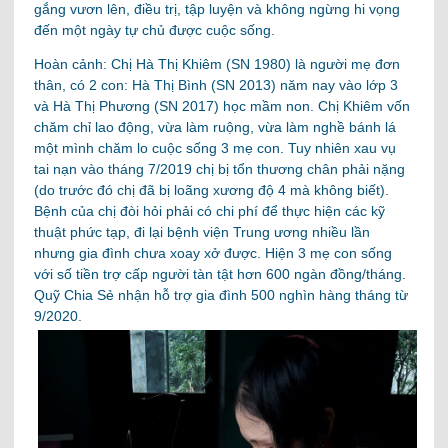
gắng vươn lên, điều trị, tập luyện và không ngừng hi vọng
đến một ngày tự chủ được cuộc sống.
Hoàn cảnh: Chị Hà Thị Khiêm (SN 1980) là người mẹ đơn
thân, có 2 con: Hà Thị Bình (SN 2013) năm nay vào lớp 3
và Hà Thị Phương (SN 2017) học mầm non. Chị Khiêm vốn
chăm chỉ lao động, vừa làm ruộng, vừa làm nghề bánh lá
một mình chăm lo cuộc sống 3 mẹ con. Tuy nhiên xau vụ
tai nạn vào tháng 7/2019 chị bị tổn thương chân phải nặng
(do trước đó chị đã bị loãng xương độ 4 mà không biết).
Bệnh của chị đòi hỏi phải có chi phí để thực hiện các kỹ
thuật phức tạp, đi lại bệnh viện Trung ương nhiều lần
nhưng gia đình chưa xoay xở được. Hiện 3 mẹ con sống
với số tiền trợ cấp người tàn tật hơn 600 ngàn đồng/tháng.
Quỹ Chia Sẻ nhận hỗ trợ gia đình 500 nghìn hàng tháng từ
9/2020.