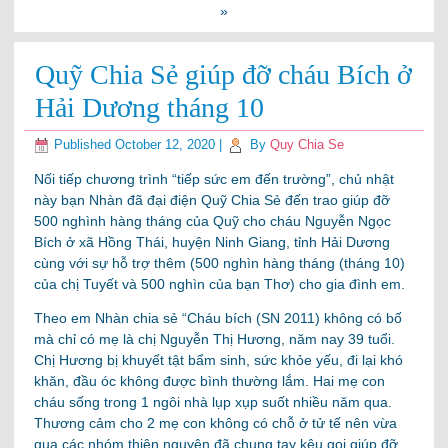
»
Quỹ Chia Sẻ giúp đỡ cháu Bích ở
Hải Dương tháng 10
Published
October 12, 2020
|
By
Quy Chia Se
Nối tiếp chương trình “tiếp sức em đến trường”, chủ nhật
này bạn Nhàn đã đại điện Quỹ Chia Sẻ đến trao giúp đỡ
500 nghình hàng tháng của Quỹ cho cháu Nguyễn Ngọc
Bích ở xã Hồng Thái, huyện Ninh Giang, tỉnh Hải Dương
cùng với sự hỗ trợ thêm (500 nghìn hàng tháng (tháng 10)
của chị Tuyết và 500 nghìn của bạn Thơ) cho gia đình em.
Theo em Nhàn chia sẻ “Cháu bích (SN 2011) không có bố
mà chỉ có mẹ là chị Nguyễn Thị Hương, năm nay 39 tuổi.
Chị Hương bị khuyết tật bẩm sinh, sức khỏe yếu, đi lại khó
khăn, đầu óc không được bình thường lắm. Hai mẹ con
cháu sống trong 1 ngôi nhà lụp xụp suốt nhiều năm qua.
Thương cảm cho 2 mẹ con không có chỗ ở tử tế nên vừa
qua các nhóm thiện nguyện đã chung tay kêu gọi giúp đỡ