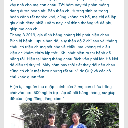
xây nhà cho mẹ con cháu. Tới hôm nay thì phần móng
đang được hoàn tất. Bản thân chị Hương sinh ra trong
hoàn cảnh rất nghèo khó, cũng không có bố, mẹ chị đã lập
gia đình riêng nhiều năm nay, chỉ thỉnh thoảng về để phụ
giúp mẹ con chị.
Tháng 3.2019, gia đình bàng hoàng khi phát hiện cháu
Bích bị bệnh Lupus ban đỏ, suy thận độ 2 chỉ sau vài tháng
cháu có triệu chứng sốt nhẹ về chiều mà không có điều
kiện đc khám chữa kịp thời. Khi phát hiện ra thì bệnh đã
nặng rồi. Hiện tại hàng tháng cháu Bích vẫn phải lên Hà Nội
để điều trị duy trì. Mấy hôm nay thời tiết thay đổi nên cháu
cũng có chút mệt hơn nhưng rất vui vì đc Quỹ và các cô
chú khác quan tâm.
Hiện tại, nguồn thu nhập chính của 2 mẹ con cháu trông
chờ vào hơn 500 nghìn trợ cấp xã hội hàng tháng, sự giúp
đỡ của cộng đồng, làng xóm.”