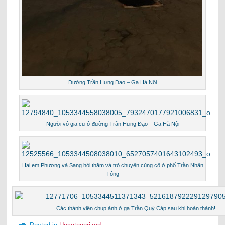
Đường Trần Hưng Đạo – Ga Hà Nội
Người vô gia cư ở đường Trần Hưng Đạo – Ga Hà Nội
Hai em Phương và Sang hỏi thăm và trò chuyện cùng cô ở phố Trần Nhân
Tông
Các thành viên chụp ảnh ở ga Trần Quý Cáp sau khi hoàn thành!