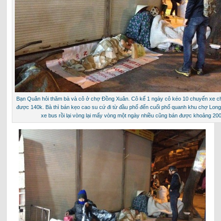
Bạn Quân hỏi thăm bà và cô ở chợ Đồng Xuân. Cô kể 1 ngày cô kéo 10 chuyến xe c
được 140k. Bà thì bán kẹo cao su cứ đi từ đầu phố đến cuối phố quanh khu chợ Long
xe bus rồi lại vòng lại mấy vòng một ngày nhiều cũng bán được khoảng 200