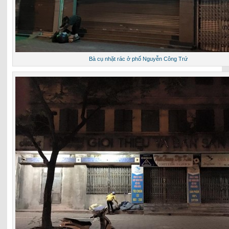
Bà cụ nhặt rác ở phố Nguyễn Công Trứ