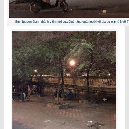
Em Nguyen Oanh thành viên mới của Quỹ tặng quà người vô gia cư ở phố Ngô 