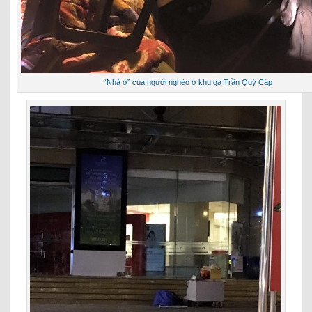
“Nhà ở” của người nghèo ở khu ga Trần Quý Cáp