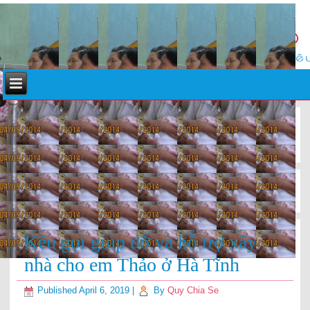
«
Quỹ Chia Sẻ giúp đỡ em Thủy ở Hà Tĩnh tháng 3
Quỹ Chia Sẻ giúp đỡ em Thái ở Hà Tĩnh tháng 4,5,6
»
Kêu gọi giúp đỡ và hỗ trợ xây
nhà cho em Thảo ở Hà Tĩnh
Published
April 6, 2019
|
By
Quy Chia Se