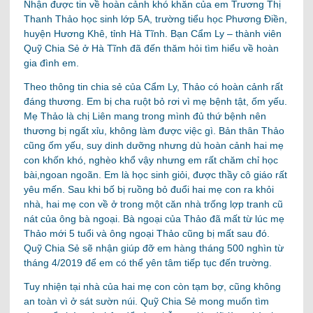
Nhận được tin về hoàn cảnh khó khăn của em Trương Thị
Thanh Thảo học sinh lớp 5A, trường tiểu học Phương Điền,
huyện Hương Khê, tỉnh Hà Tĩnh. Bạn Cẩm Ly – thành viên
Quỹ Chia Sẻ ở Hà Tĩnh đã đến thăm hỏi tìm hiểu về hoàn
gia đình em.
Theo thông tin chia sẻ của Cẩm Ly, Thảo có hoàn cảnh rất
đáng thương. Em bị cha ruột bỏ rơi vì mẹ bệnh tật, ốm yếu.
Mẹ Thảo là chị Liên mang trong mình đủ thứ bệnh nên
thương bị ngất xỉu, không làm được việc gì. Bản thân Thảo
cũng ốm yếu, suy dinh dưỡng nhưng dù hoàn cảnh hai mẹ
con khốn khó, nghèo khổ vậy nhưng em rất chăm chỉ học
bài,ngoan ngoãn. Em là học sinh giỏi, được thầy cô giáo rất
yêu mến. Sau khi bố bị ruồng bỏ đuổi hai mẹ con ra khỏi
nhà, hai mẹ con về ở trong một căn nhà trống lợp tranh cũ
nát của ông bà ngoại. Bà ngoại của Thảo đã mất từ lúc mẹ
Thảo mới 5 tuổi và ông ngoại Thảo cũng bị mất sau đó.
Quỹ Chia Sẻ sẽ nhận giúp đỡ em hàng tháng 500 nghìn từ
tháng 4/2019 để em có thể yên tâm tiếp tục đến trường.
Tuy nhiện tại nhà của hai mẹ con còn tạm bợ, cũng không
an toàn vì ở sát sườn núi. Quỹ Chia Sẻ mong muốn tìm