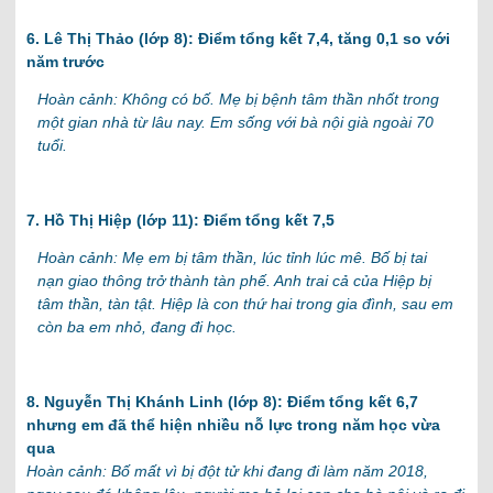
6. Lê Thị Thảo (lớp 8): Điểm tổng kết 7,4, tăng 0,1 so với
năm trước
Hoàn cảnh: Không có bố. Mẹ bị bệnh tâm thần nhốt trong
một gian nhà từ lâu nay. Em sống với bà nội già ngoài 70
tuổi.
7. Hồ Thị Hiệp (lớp 11): Điểm tổng kết 7,5
Hoàn cảnh: Mẹ em bị tâm thần, lúc tỉnh lúc mê. Bố bị tai
nạn giao thông trở thành tàn phế. Anh trai cả của Hiệp bị
tâm thần, tàn tật. Hiệp là con thứ hai trong gia đình, sau em
còn ba em nhỏ, đang đi học.
8. Nguyễn Thị Khánh Linh (lớp 8): Điểm tổng kết 6,7
nhưng em đã thể hiện nhiều nỗ lực trong năm học vừa
qua
Hoàn cảnh: Bố mất vì bị đột tử khi đang đi làm năm 2018,