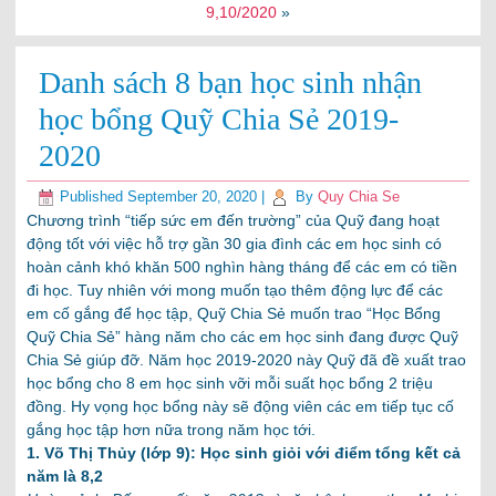
9,10/2020
»
Danh sách 8 bạn học sinh nhận
học bổng Quỹ Chia Sẻ 2019-
2020
Published
September 20, 2020
|
By
Quy Chia Se
Chương trình “tiếp sức em đến trường” của Quỹ đang hoạt
động tốt với việc hỗ trợ gần 30 gia đình các em học sinh có
hoàn cảnh khó khăn 500 nghìn hàng tháng để các em có tiền
đi học. Tuy nhiên với mong muốn tạo thêm động lực để các
em cố gắng để học tập, Quỹ Chia Sẻ muốn trao “Học Bổng
Quỹ Chia Sẻ” hàng năm cho các em học sinh đang được Quỹ
Chia Sẻ giúp đỡ. Năm học 2019-2020 này Quỹ đã đề xuất trao
học bổng cho 8 em học sinh vỡi m
ỗi suất học bổng 2 triệu
đồng. Hy vọng học bổng này sẽ động viên các em tiếp tục cố
gắng học tập hơn nữa trong năm học tới.
1. Võ Thị Thủy (lớp 9): Học sinh giỏi với điểm tổng kết cả
năm là 8,2