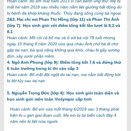
Hoàn cảnh: Bố em mất năm 2013 vì căn bệnh ung thư. Mẹ bị
mất hè năm 2018 sau nhiều năm nằm liệt giường bất động do
bị bệnh đa khớp kháng thuốc. Thủy đang sống cùng bà ngoại.
2&3. Hai chị em Phan Thị Hồng (lớp 11) và Phan Thị Ánh
(lớp 7): Học sinh giỏi với điểm tổng kết lần lượt là 8,2 và
8,1
Hoàn cảnh: Mồ côi cả bố mẹ và ở với bà nội 78 tuổi nhưng
ngày 10 tháng 8 năm 2020 vừa qua cháu Ánh chở bà đi chợ
gặp tai nạn, bà quá nặng không qua khỏi, cháu bị gãy xương
đòn, xây xước phần mềm.
4. Ngô Anh Phong (lớp 9): Điểm tổng kết 7,6 và đứng thứ
6 toàn trường trong kì thi vào cấp 3
Hoàn cảnh: Bố mất đột ngột do tai nạn, mẹ nằm bất động bởi
bị liệt tủy sau tai nạn.
5. Nguyễn Trọng Đức (lớp 4): Học sinh giỏi toàn diện và
học sinh giỏi môn toán Violympic cấp tỉnh
Hoàn cảnh: Bố em vừa mất tháng 6/2019 sau 3 tháng phát
hiện bị u gan giai đoạn cuối. Mẹ em bị tai biến cách đây 4
năm nên bị liệt nửa người.